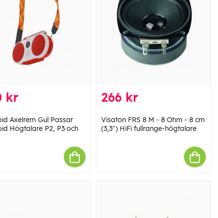
 kr
266 kr
oid Axelrem Gul Passar
Visaton FRS 8 M - 8 Ohm - 8 cm
oid Högtalare P2, P3 och
(3,3") HiFi fullrange-högtalare