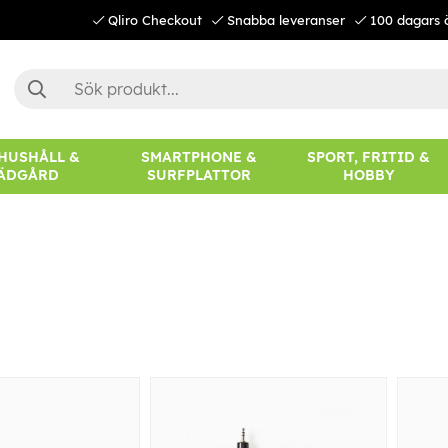
Qliro Checkout
Snabba leveranser
100 dagars 
 HUSHÅLL &
SMARTPHONE &
SPORT, FRITID &
ÄDGÅRD
SURFPLATTOR
HOBBY