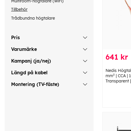
Multiroom-högtalare (WiFi)
Tillbehör
Trådbundna högtalare
Pris
Varumärke
641 kr
Kampanj (ja/nej)
Nedis Högtala
Längd på kabel
mm² | CCA | 1
Transparent 
Montering (TV-fäste)