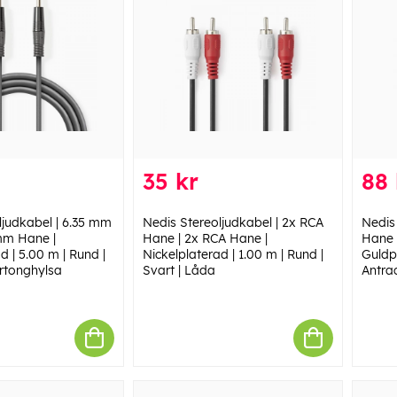
35 kr
88 
ljudkabel | 6.35 mm
Nedis Stereoljudkabel | 2x RCA
Nedis
mm Hane |
Hane | 2x RCA Hane |
Hane 
d | 5.00 m | Rund |
Nickelplaterad | 1.00 m | Rund |
Guldpl
rtonghylsa
Svart | Låda
Antrac