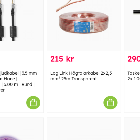
215 kr
290
ljudkabel | 3.5 mm
LogiLink Högtalarkabel 2x2,5
Taske
m Hane |
mm² 25m Transparent
2x 1.
| 5.00 m | Rund |
ter