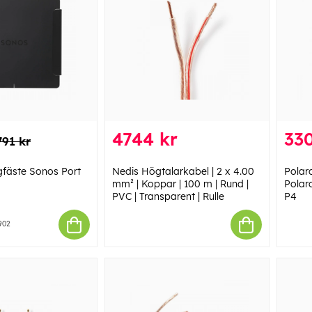
4744 kr
330
791 kr
fäste Sonos Port
Nedis Högtalarkabel | 2 x 4.00
Polar
mm² | Koppar | 100 m | Rund |
Polar
PVC | Transparent | Rulle
P4
902