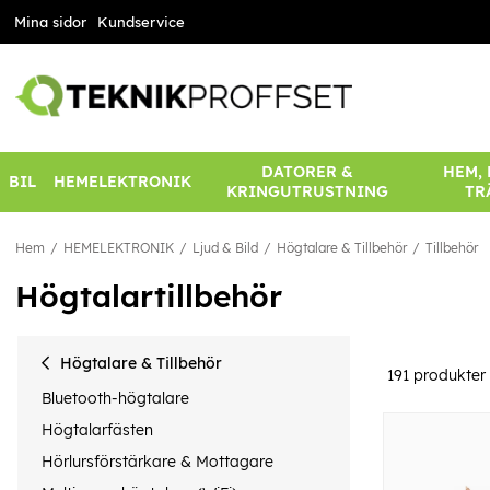
Mina sidor
Kundservice
DATORER &
HEM,
BIL
HEMELEKTRONIK
KRINGUTRUSTNING
TR
Hem
HEMELEKTRONIK
Ljud & Bild
Högtalare & Tillbehör
Tillbehör
Högtalartillbehör
Högtalare & Tillbehör
191
produkter
Bluetooth-högtalare
Högtalarfästen
Hörlursförstärkare & Mottagare