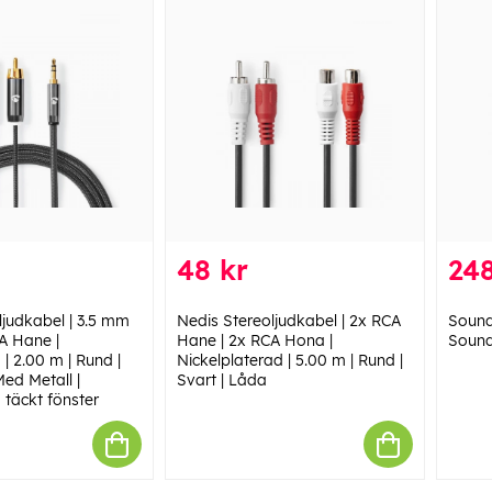
48 kr
248
ljudkabel | 3.5 mm
Nedis Stereoljudkabel | 2x RCA
Sound
A Hane |
Hane | 2x RCA Hona |
Sound
| 2.00 m | Rund |
Nickelplaterad | 5.00 m | Rund |
ed Metall |
Svart | Låda
täckt fönster