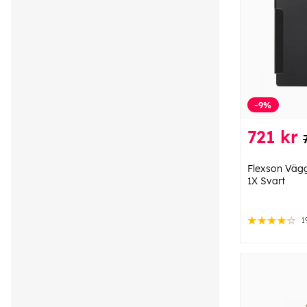
-9%
721 kr
Flexson Vägg
1X Svart
1