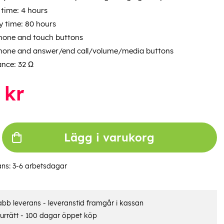
 time: 4 hours
 time: 80 hours
hone and touch buttons
hone and answer/end call/volume/media buttons
nce: 32 Ω
kr
Lägg i varukorg
ans:
3-6 arbetsdagar
bb leverans - leveranstid framgår i kassan
urrätt - 100 dagar öppet köp