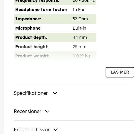
Frequency response:
20 - 20kHz
Headphone form factor:
In Ear
Impedance:
32 Ohm
Microphone:
Built-in
Product depth:
44 mm
Product height:
25 mm
Product weight:
0.029 kg
Product width:
50 mm
LÄS MER
Sales unit gross weight:
0.063 kg
Speaker size:
13mm
Specifikationer
Warranty:
5 years
EAN:
7333048060723
Recensioner
Frågor och svar