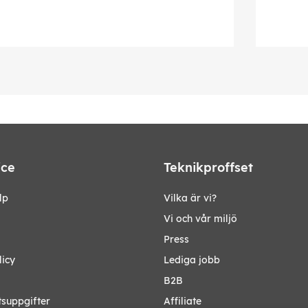
ice
Teknikproffset
lp
Vilka är vi?
Vi och vår miljö
Press
licy
Lediga jobb
B2B
tsuppgifter
Affiliate