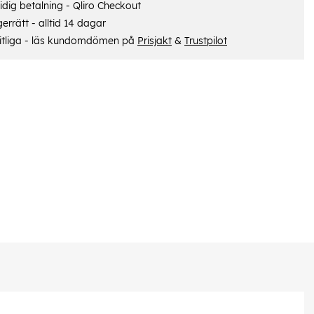
dig betalning - Qliro Checkout
errätt - alltid 14 dagar
itliga - läs kundomdömen på
Prisjakt
&
Trustpilot