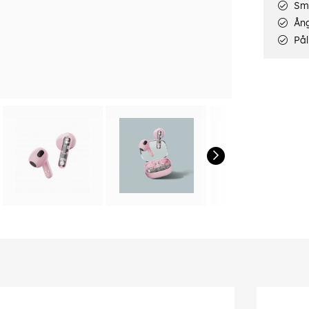
Smi
Ång
Pål