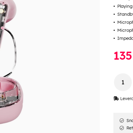
Playing
Standby
Microp
Microp
Impeda
135
Lever
Sna
Ret