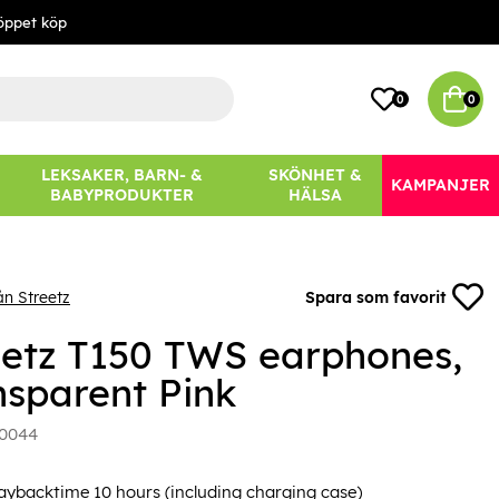
öppet köp
0
0
LEKSAKER, BARN- &
SKÖNHET &
KAMPANJER
BABYPRODUKTER
HÄLSA
ån Streetz
Spara som favorit
eetz T150 TWS earphones,
nsparent Pink
0044
laybacktime 10 hours (including charging case)