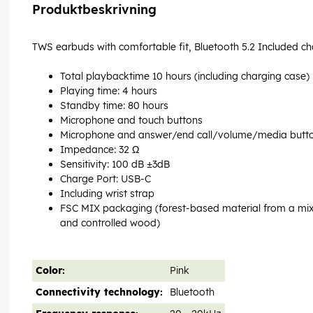
Produktbeskrivning
TWS earbuds with comfortable fit, Bluetooth 5.2 Included ch
Total playbacktime 10 hours (including charging case)
Playing time: 4 hours
Standby time: 80 hours
Microphone and touch buttons
Microphone and answer/end call/volume/media butt
Impedance: 32 Ω
Sensitivity: 100 dB ±3dB
Charge Port: USB-C
Including wrist strap
FSC MIX packaging (forest-based material from a mix o
and controlled wood)
Color:
Pink
Connectivity technology:
Bluetooth