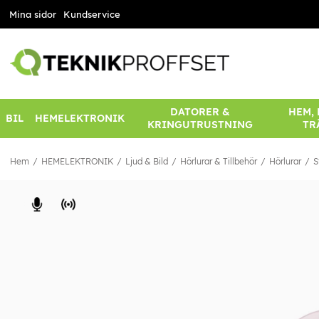
Mina sidor
Kundservice
DATORER &
HEM,
BIL
HEMELEKTRONIK
KRINGUTRUSTNING
TR
Hem
HEMELEKTRONIK
Ljud & Bild
Hörlurar & Tillbehör
Hörlurar
S