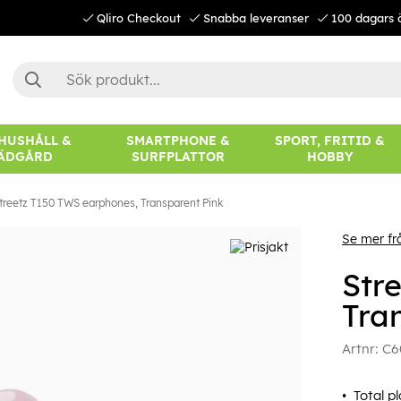
Qliro Checkout
Snabba leveranser
100 dagars 
 HUSHÅLL &
SMARTPHONE &
SPORT, FRITID &
ÄDGÅRD
SURFPLATTOR
HOBBY
treetz T150 TWS earphones, Transparent Pink
Se mer fr
Str
Tra
Artnr:
C6
Total p