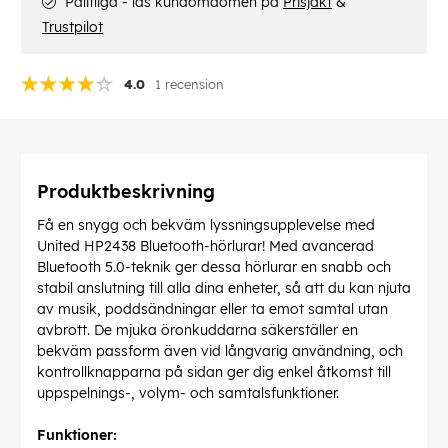
Pålitliga - läs kundomdömen på
Prisjakt
&
Trustpilot
4.0
1 recension
Produktbeskrivning
Få en snygg och bekväm lyssningsupplevelse med
United HP2438 Bluetooth-hörlurar! Med avancerad
Bluetooth 5.0-teknik ger dessa hörlurar en snabb och
stabil anslutning till alla dina enheter, så att du kan njuta
av musik, poddsändningar eller ta emot samtal utan
avbrott. De mjuka öronkuddarna säkerställer en
bekväm passform även vid långvarig användning, och
kontrollknapparna på sidan ger dig enkel åtkomst till
uppspelnings-, volym- och samtalsfunktioner.
Funktioner: