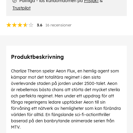
Pålitliga - läs kundomdömen på
Prisjakt
&
Trustpilot
3.6
16 recensioner
Produktbeskrivning
Charlize Theron spelar Aeon Flux, en hemlig agent som
kämpar mot det totalitära regimet i den sista
överlevande staden på jorden under 2500-talet. Aeon
är rebellernas bästa chans att störta det mycket sterila
och perfekta regimet. Men under ett uppdrag för att
fånga regeringens ledare upptäcker Aeon till sin
förvåning ett nätverk av hemligheter som kan förändra
världen för alltid. En fängslande sci-fi-actionthriller
baserad på den banbrytande animerade serien från
MTV.