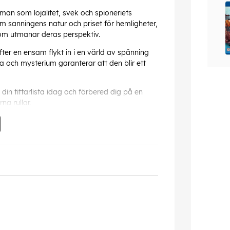
an som lojalitet, svek och spioneriets
m sanningens natur och priset för hemligheter,
er som utmanar deras perspektiv.
fter en ensam flykt in i en värld av spänning
a och mysterium garanterar att den blir ett
din tittarlista idag och förbered dig på en
na rullar.
kt, fel kan förekomma.