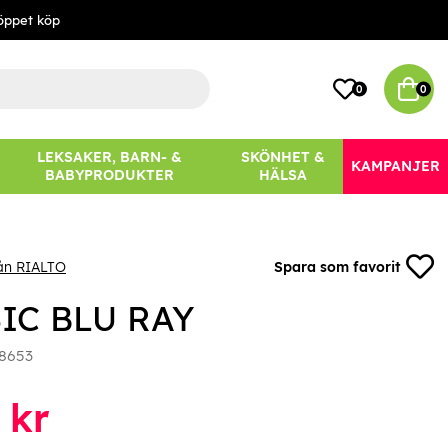
öppet köp
0
0
LEKSAKER, BARN- &
SKÖNHET &
KAMPANJER
BABYPRODUKTER
HÄLSA
ån RIALTO
Spara som favorit
IC BLU RAY
8653
kr