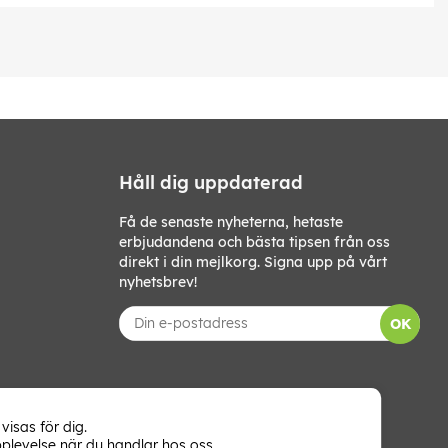
Håll dig uppdaterad
Få de senaste nyheterna, hetaste
erbjudandena och bästa tipsen från oss
direkt i din mejlkorg. Signa upp på vårt
nyhetsbrev!
OK
visas för dig.
plevelse när du handlar hos oss.