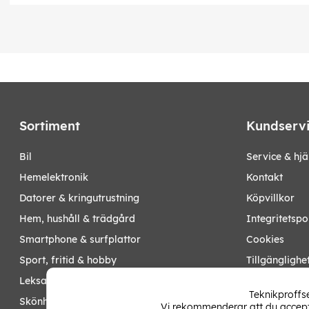
Sortiment
Kundserv
bil
Service & hjä
hemelektronik
Kontakt
datorer & kringutrustning
Köpvillkor
hem, hushåll & trädgård
Integritetspo
smartphone & surfplattor
Cookies
sport, fritid & hobby
Tillgänglighe
leksaker, barn- & babyprodukter
Ångra köp
Teknikproffse
skönhet & hälsa
Vi rekommenderar att du accepte