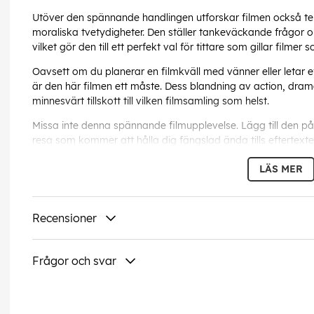
Utöver den spännande handlingen utforskar filmen också tem
moraliska tvetydigheter. Den ställer tankeväckande frågor o
vilket gör den till ett perfekt val för tittare som gillar film
Oavsett om du planerar en filmkväll med vänner eller letar e
är den här filmen ett måste. Dess blandning av action, dram
minnesvärt tillskott till vilken filmsamling som helst.
Missa inte denna spännande filmupplevelse. Lägg till den på 
resa som kommer att hålla dig fängslad ända tills eftertexter
LÄS MER
Språk:
engelska
Recensioner
Undertexter:
danska, svenska, norska, finska
Denna text har översatts automatis
Frågor och svar
EAN:
5709165658822