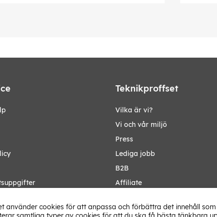
ice
Teknikproffset
lp
Vilka är vi?
Vi och vår miljö
Press
licy
Lediga jobb
B2B
tsuppgifter
Affiliate
Ändra Land
t använder cookies för att anpassa och förbättra det innehåll som 
rar samtliga typer av cookies för att du ska få bästa tänkbara up