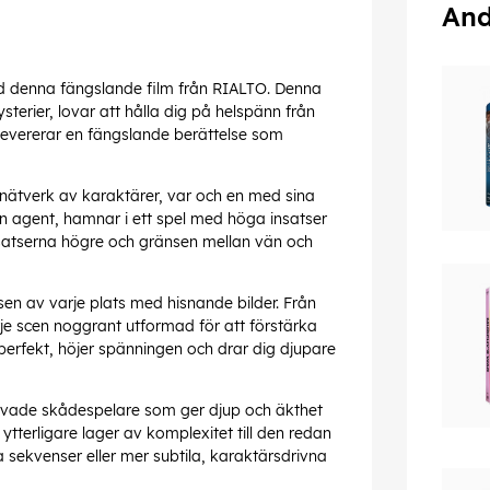
And
ed denna fängslande film från RIALTO. Denna
terier, lovar att hålla dig på helspänn från
n levererar en fängslande berättelse som
 nätverk av karaktärer, var och en med sina
n agent, hamnar i ett spel med höga insatser
insatserna högre och gränsen mellan vän och
en av varje plats med hisnande bilder. Från
rje scen noggrant utformad för att förstärka
perfekt, höjer spänningen och drar dig djupare
åvade skådespelare som ger djup och äkthet
l ytterligare lager av komplexitet till den redan
a sekvenser eller mer subtila, karaktärsdrivna