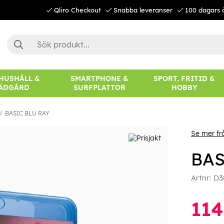
Qliro Checkout
Snabba leveranser
100 dagars 
 HUSHÅLL &
SMARTPHONE &
SPORT, FRITID &
ÄDGÅRD
SURFPLATTOR
HOBBY
BASIC BLU RAY
Se mer fr
BAS
Artnr:
D3
114