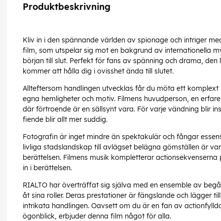
Produktbeskrivning
Kliv in i den spännande världen av spionage och intriger m
film, som utspelar sig mot en bakgrund av internationella mys
början till slut. Perfekt för fans av spänning och drama, de
kommer att hålla dig i ovisshet ända till slutet.
Allteftersom handlingen utvecklas får du möta ett komplext
egna hemligheter och motiv. Filmens huvudperson, en erfare
där förtroende är en sällsynt vara. För varje vändning blir 
fiende blir allt mer suddig.
Fotografin är inget mindre än spektakulär och fångar essens
livliga stadslandskap till avlägset belägna gömställen är va
berättelsen. Filmens musik kompletterar actionsekvenserna 
in i berättelsen.
RIALTO har överträffat sig själva med en ensemble av beg
åt sina roller. Deras prestationer är fängslande och lägger til
intrikata handlingen. Oavsett om du är en fan av actionfylld
ögonblick, erbjuder denna film något för alla.