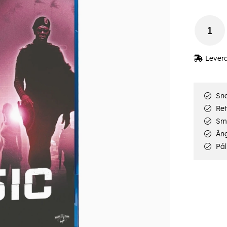
Lever
Sna
Ret
Smi
Ång
Pål