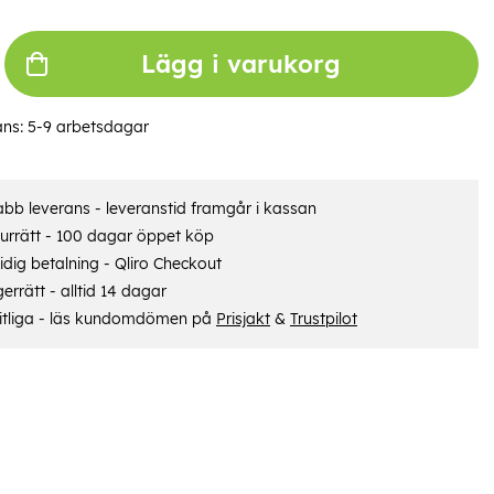
Lägg i varukorg
ans:
5-9 arbetsdagar
bb leverans - leveranstid framgår i kassan
urrätt - 100 dagar öppet köp
dig betalning - Qliro Checkout
errätt - alltid 14 dagar
itliga - läs kundomdömen på
Prisjakt
&
Trustpilot