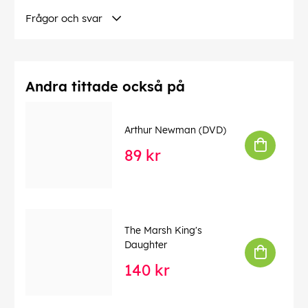
erbjuder både hjärta och humor, är Beginners ett måste.
Dyk in i denna filmupplevelse som hyllar modet att leva
Frågor och svar
äkta och kärlekens kraft att förändra liv.
Språk:
engelska
Andra tittade också på
Undertexter:
danska, svenska, norska, finska
Arthur Newman (DVD)
Denna text har översatts automatiskt, fel kan
förekomma.
89 kr
EAN:
7391772339430
The Marsh King's
Daughter
140 kr