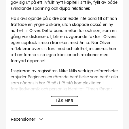
gav sig ut på ett livfullt nytt kapitel i sitt liv, fyllt av både
svindlande spänning och djupa relationer.
Hals avslöjande på äldre dar ledde inte bara till att han
träffade en yngre älskare, utan skapade också en ny
närhet till Oliver. Detta band mellan far och son, som en
gång var distanserat, blir en avgörande faktor i Olivers
egen upptäcktsresa i kärleken med Anna. När Oliver
reflekterar över sin fars mod och äkthet, inspireras han
att omfamna sina egna känslor och relationer med
förnyad öppenhet.
Inspirerad av regissören Mike Mills verkliga erfarenheter
erbjuder Beginners en rörande berättelse som berör alla
som någonsin har försökt förstå komplexiteten i
familjedynamik och personlig identitet. Filmen fångar
vackert essensen av mänsklig kontakt och påminner
LÄS MER
oss om att det aldrig är för sent att börja om och att
kärlek kan hittas på de mest oväntade platserna.
Oavsett om du är ett fan av djupt emotionellt
Recensioner
berättande eller helt enkelt letar efter en film som