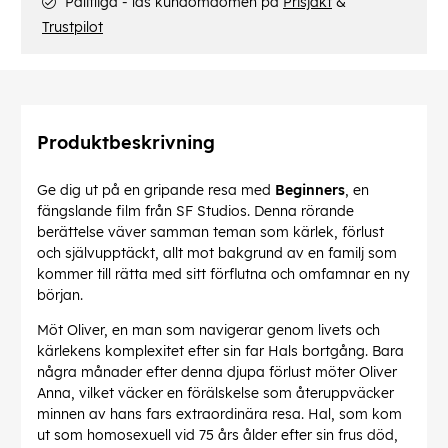
Pålitliga - läs kundomdömen på
Prisjakt
&
Trustpilot
Produktbeskrivning
Ge dig ut på en gripande resa med
Beginners
, en
fängslande film från SF Studios. Denna rörande
berättelse väver samman teman som kärlek, förlust
och självupptäckt, allt mot bakgrund av en familj som
kommer till rätta med sitt förflutna och omfamnar en ny
början.
Möt Oliver, en man som navigerar genom livets och
kärlekens komplexitet efter sin far Hals bortgång. Bara
några månader efter denna djupa förlust möter Oliver
Anna, vilket väcker en förälskelse som återuppväcker
minnen av hans fars extraordinära resa. Hal, som kom
ut som homosexuell vid 75 års ålder efter sin frus död,