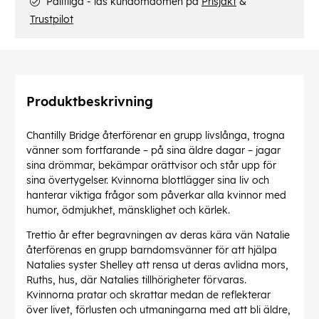
Pålitliga - läs kundomdömen på
Prisjakt
&
Trustpilot
Produktbeskrivning
Chantilly Bridge återförenar en grupp livslånga, trogna
vänner som fortfarande – på sina äldre dagar – jagar
sina drömmar, bekämpar orättvisor och står upp för
sina övertygelser. Kvinnorna blottlägger sina liv och
hanterar viktiga frågor som påverkar alla kvinnor med
humor, ödmjukhet, mänsklighet och kärlek.
Trettio år efter begravningen av deras kära vän Natalie
återförenas en grupp barndomsvänner för att hjälpa
Natalies syster Shelley att rensa ut deras avlidna mors,
Ruths, hus, där Natalies tillhörigheter förvaras.
Kvinnorna pratar och skrattar medan de reflekterar
över livet, förlusten och utmaningarna med att bli äldre,