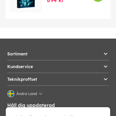
894 kr
Sortiment
Kundservice
Teknikproffset
Ändra Land
Håll dig uppdaterad
Få de senaste nyheterna, hetaste erbjudandena och