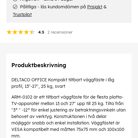
Pålitliga - läs kundomdömen på
Prisjakt
&
Trustpilot
4.5
2 recensioner
Produktbeskrivning
DELTACO OFFICE Kompakt tiltbart väggfäste i låg
profil, 13"-27", 25 kg, svart
ARM-0102 är ett tiltbart väggfäste för de flesta platta-
TV-apparater mellan 13 och 27" upp till 25 kg. Tilta från
"3° " -12° för enkel justering av betraktningsvinkeln utan
behovet av verktyg. Konstruktionen i två delar
möjliggör snabb och enkel installation. Väggfästet är
VESA kompatibelt med måtten 75x75 mm och 100x100
mm.