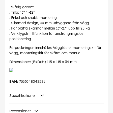
. 5-årig garanti
. Tilta: "3° " -12°
. Enkel och snabb montering
. Slimmad design, 34 mm utbyggnad från vägg
. För platta skärmar mellan 13"-27" upp till 25 kg
. Verktygsfri tiltfunktion för ansträngningslös
positionering
Förpackningen innehåller: Väggfäste, monteringskit för
vägg, monteringskit för skärm och manual.
Dimensioner: (BxDxH) 115 x 115 x 34 mm
EAN:
7333048042521
Specifikationer
Recensioner