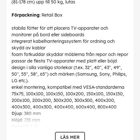
(81-178 cm) upp till 50 kg, lutas
Förpackning
: Retail Box
stabila fötter för att placera TV-apparater och
monitorer på bord eller sideboards
integrerat kabelhanteringssystem för ordning och
skydd av kablar
foam fotkuddar skyddar möblerna från repor och repor
passar de flesta TV-apparater med platt eller böjd
design i alla vanliga storlekar (t.ex. 32", 40", 43", 49",
50", 55", 58", 65") och märken (Samsung, Sony, Philips,
LG etc.).
enkel montering, kompatibel med VESA-standarderna
75x75, 100x100, 100x150, 100x200, 150x100, 150x150,
200x100, 200x200, 300x200, 300x300, 400x200,
400x300, 400x300, 400x400, 600x400, 800x400
Djup
: 380 mm
Höjd
: 735 mm
Garanti
: 5 år
Vikt
: 2860 g
LÄS MER
max. lastförmåga
: 50 kg