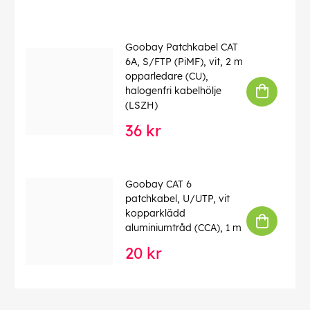
Goobay Patchkabel CAT
6A, S/FTP (PiMF), vit, 2 m
opparledare (CU),
halogenfri kabelhölje
(LSZH)
36 kr
Goobay CAT 6
patchkabel, U/UTP, vit
kopparklädd
aluminiumtråd (CCA), 1 m
20 kr