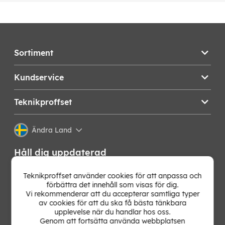
Sortiment
Kundservice
Teknikproffset
Ändra Land
Håll dig uppdaterad
Få de senaste nyheterna, hetaste erbjudandena och
Teknikproffset använder cookies för att anpassa och
bästa tipsen från oss direkt i din mejlkorg. Signa upp på
förbättra det innehåll som visas för dig.
vårt nyhetsbrev!
Vi rekommenderar att du accepterar samtliga typer
av cookies för att du ska få bästa tänkbara
upplevelse när du handlar hos oss.
OK
Genom att fortsätta använda webbplatsen