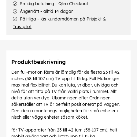
Smidig betalning - Qliro Checkout
Ångerrätt - alltid 14 dagar
Pålitliga - läs kundomdömen på
Prisjakt
&
Trustpilot
Produktbeskrivning
Den full-motion fäste är lämplig för de flesta 23 till 42
inches (58 till 107 cm) TV upp till 15 kg. Full Motion ger
maximal flexibilitet. Du kan luta, vridbar, utvidga och
nivå för att titta på TV från valfri plats i rummet. Allt
detta utan verktyg. Utjämningen efter Ordningen
säkerställer att TV är perfekt positionerat på väggen.
Den ideala monterings möjligheten för små enheter i
nisch eller vägg enheter såsom köket.
för TV-apparater från 23 till 42 tum (58-107 cm), helt
mobilt (svängbart och lutat) upp till 15 kg