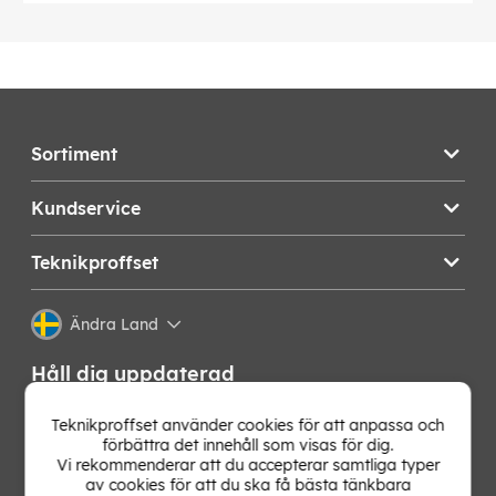
Sortiment
Kundservice
Teknikproffset
Ändra Land
Håll dig uppdaterad
Få de senaste nyheterna, hetaste erbjudandena och
Teknikproffset använder cookies för att anpassa och
bästa tipsen från oss direkt i din mejlkorg. Signa upp på
förbättra det innehåll som visas för dig.
vårt nyhetsbrev!
Vi rekommenderar att du accepterar samtliga typer
av cookies för att du ska få bästa tänkbara