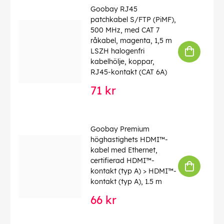
Goobay RJ45
patchkabel S/FTP (PiMF),
500 MHz, med CAT 7
råkabel, magenta, 1,5 m
LSZH halogenfri
kabelhölje, koppar,
RJ45-kontakt (CAT 6A)
71 kr
Goobay Premium
höghastighets HDMI™-
kabel med Ethernet,
certifierad HDMI™-
kontakt (typ A) > HDMI™-
kontakt (typ A), 1.5 m
66 kr