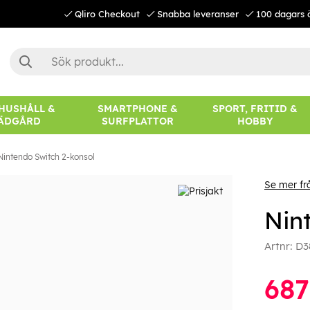
Qliro Checkout
Snabba leveranser
100 dagars 
 HUSHÅLL &
SMARTPHONE &
SPORT, FRITID &
ÄDGÅRD
SURFPLATTOR
HOBBY
Nintendo Switch 2-konsol
Se mer fr
Nin
Artnr:
D3
687