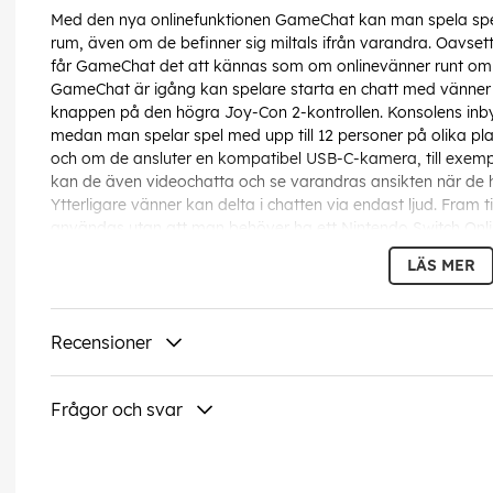
Med den nya onlinefunktionen GameChat kan man spela spe
rum, även om de befinner sig miltals ifrån varandra. Oavsett
får GameChat det att kännas som om onlinevänner runt om i
GameChat är igång kan spelare starta en chatt med vänner 
knappen på den högra Joy-Con 2-kontrollen. Konsolens inb
medan man spelar spel med upp till 12 personer på olika plat
och om de ansluter en kompatibel USB-C-kamera, till exemp
kan de även videochatta och se varandras ansikten när de he
Ytterligare vänner kan delta i chatten via endast ljud. Fram
användas utan att man behöver ha ett Nintendo Switch Onl
Switch Online-medlemskap.
LÄS MER
När en GameChat-session startas bjuder användaren in perso
finns på plats för att hjälpa spelare att ha en trygg och säke
rapportera en person under en chatt-session. Dessutom erkä
Recensioner
och vårdnadshavare spelar i sina barns onlineupplevelser, så
eller vårdnadshavare att godkänna deras användning av 
Nintendo Switch Parental Controls-appen.
Frågor och svar
En stor, levande skärm som möjliggör smidiga rörelser
Nintendo Switch 2 har en stor inbyggd LCD-skärm på 7,9 tum