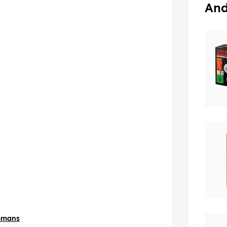
And
ammans