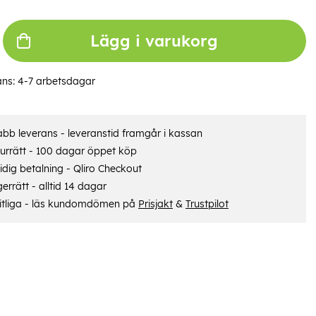
Lägg i varukorg
ans:
4-7 arbetsdagar
bb leverans - leveranstid framgår i kassan
urrätt - 100 dagar öppet köp
dig betalning - Qliro Checkout
errätt - alltid 14 dagar
itliga - läs kundomdömen på
Prisjakt
&
Trustpilot