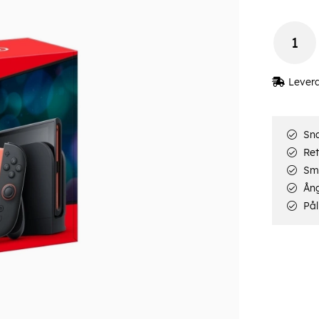
Lever
Sna
Ret
Smi
Ång
Pål