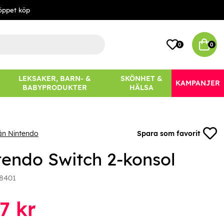
öppet köp
0
0
LEKSAKER, BARN- &
SKÖNHET &
KAMPANJER
BABYPRODUKTER
HÄLSA
ån Nintendo
Spara som favorit
tendo Switch 2-konsol
8401
7
kr