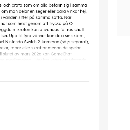
l och prata som om alla befann sig i samma
 om man delar en seger eller bara vinkar hej,
 världen sitter på samma soffa. När
när som helst genom att trycka på C-
yggda mikrofon kan användas för röstchatt
ser. Upp till fyra vänner kan dela sin skärm,
el Nintendo Switch 2-kameran (säljs separat),
jar, ropar eller skrattar medan de spelar.
 till slutet av mars 2026 kan GameChat
ine-medlemskap. Därefter krävs ett Nintendo
ner från sin vänlista. Säkerhetsfunktioner
r chattupplevelse, till exempel möjligheten att
nner Nintendo den viktiga roll som föräldrar
 barn under 16 år behöver få sina föräldrar
GameChat med en uppdaterad version av
 som visar bilder i full HD med 1080p