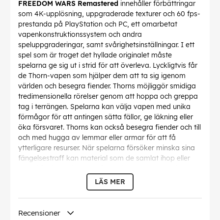
FREEDOM WARS Remastered
innehåller förbättringar
som 4K-upplösning, uppgraderade texturer och 60 fps-
prestanda på PlayStation och PC, ett omarbetat
vapenkonstruktionssystem och andra
speluppgraderingar, samt svårighetsinställningar. I ett
spel som är troget det hyllade originalet måste
spelarna ge sig ut i strid för att överleva. Lyckligtvis får
de Thorn-vapen som hjälper dem att ta sig igenom
världen och besegra fiender. Thorns möjliggör smidiga
tredimensionella rörelser genom att hoppa och greppa
tag i terrängen. Spelarna kan välja vapen med unika
förmågor för att antingen sätta fällor, ge läkning eller
öka försvaret. Thorns kan också besegra fiender och till
och med hugga av lemmar eller armar för att få
ytterligare resurser. När spelarna försöker minska sina
fängelsestraff kan material som de samlat ihop eller
tagit från fallna fiender på slagfältet användas för att
uppgradera vapen.
LÄS MER
Panopticon är en egen enhet – spelarna kommer att
lära sig att förstå och navigera genom sin fängelsemiljö
Recensioner
och använda rättighetspoäng som de tjänat genom att