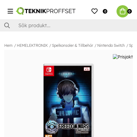
0
0
Hem
HEMELEKTRONIK
Spelkonsoler & Tillbehör
Nintendo Switch
Spel