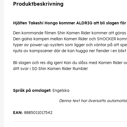
Produktbeskrivning
Hjälten Takeshi Hongo kommer ALDRIG att bli slagen för 
Den kommande filmen Shin Kamen Rider kommer att göras om
Den galna kampen mellan Kamen Rider och SHOCKER kommer nu
typer av power-up-system som ligger och väntar på att sp
njuta av kampscener där de kan hugga ner fiender i en blixt
Bli slagen och res dig igen! Kan du slåss med Kamen Rider och
ditt svar i SD Shin Kamen Rider Rumble!
Språk på omslaget:
Engelska
Denna text har översatts automatis
EAN:
8885011017542