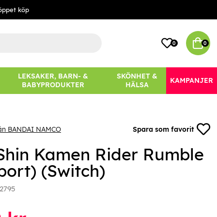
öppet köp
0
0
LEKSAKER, BARN- &
SKÖNHET &
KAMPANJER
BABYPRODUKTER
HÄLSA
rån BANDAI NAMCO
Spara som favorit
Shin Kamen Rider Rumble
port) (Switch)
2795