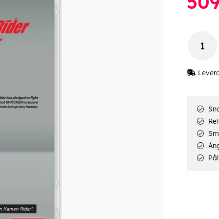
50
Lever
Sna
Ret
Smi
Ång
Pål