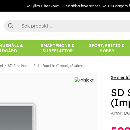
Qliro Checkout
Snabba leveranser
100 dagars 
 HUSHÅLL &
SMARTPHONE &
SPORT, FRITID &
ÄDGÅRD
SURFPLATTOR
HOBBY
el
SD Shin Kamen Rider Rumble (Import) (Switch)
Se mer f
SD 
(Im
Artnr:
D0