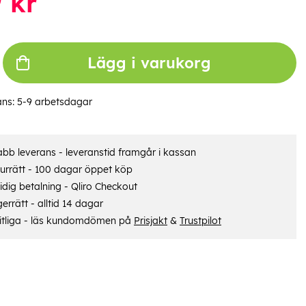
9
kr
Lägg i varukorg
ans:
5-9 arbetsdagar
bb leverans - leveranstid framgår i kassan
urrätt - 100 dagar öppet köp
dig betalning - Qliro Checkout
errätt - alltid 14 dagar
itliga - läs kundomdömen på
Prisjakt
&
Trustpilot