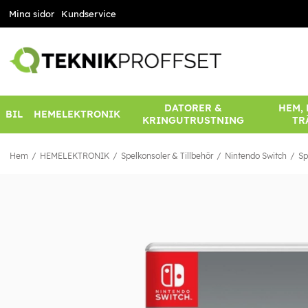
Mina sidor
Kundservice
DATORER &
HEM,
BIL
HEMELEKTRONIK
KRINGUTRUSTNING
TR
Hem
HEMELEKTRONIK
Spelkonsoler & Tillbehör
Nintendo Switch
Sp