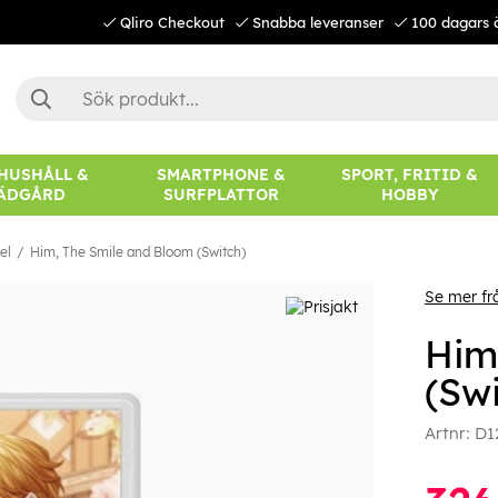
Qliro Checkout
Snabba leveranser
100 dagars 
 HUSHÅLL &
SMARTPHONE &
SPORT, FRITID &
ÄDGÅRD
SURFPLATTOR
HOBBY
el
Him, The Smile and Bloom (Switch)
Se mer fr
Him
(Swi
Artnr:
D1