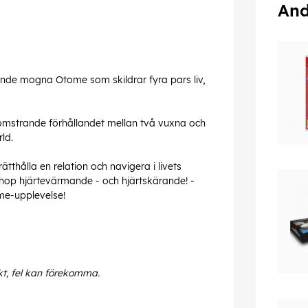
And
ande mogna Otome som skildrar fyra pars liv,
lomstrande förhållandet mellan två vuxna och
ld.
ätthålla en relation och navigera i livets
ihop hjärtevärmande - och hjärtskärande! -
ome-upplevelse!
kt, fel kan förekomma.