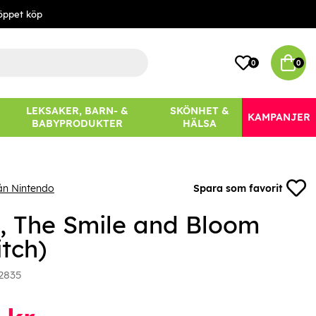
öppet köp
0
0
LEKSAKER, BARN- &
SKÖNHET &
KAMPANJER
BABYPRODUKTER
HÄLSA
ån Nintendo
Spara som favorit
, The Smile and Bloom
tch)
2835