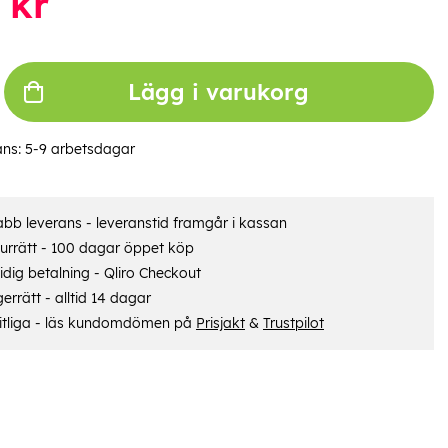
kr
Lägg i varukorg
ans:
5-9 arbetsdagar
bb leverans - leveranstid framgår i kassan
urrätt - 100 dagar öppet köp
dig betalning - Qliro Checkout
errätt - alltid 14 dagar
itliga - läs kundomdömen på
Prisjakt
&
Trustpilot