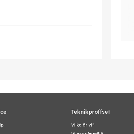
ice
Teknikproffset
lp
Vilka är vi?