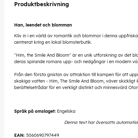
Produktbeskrivning
Han, leendet och blomman
Kliv in i en värld av romantik och blommor i denna uppfrisk
centrerat kring en lokal blomsterbutik.
"Him, the Smile And Bloom" är en unik utforskning av det b
deras spirande romans upp- och nedgångar i en modern vär
Från den första gnistan av attraktion till kampen för att uppr
skakiga vatten - Him, The Smile And Bloom, väver skickligt 
berättelsetrådar för en verkligt distinkt och minnesvärd Ot
Språk på omslaget:
Engelska
Denna text har översatts automatis
EAN:
5060690797449