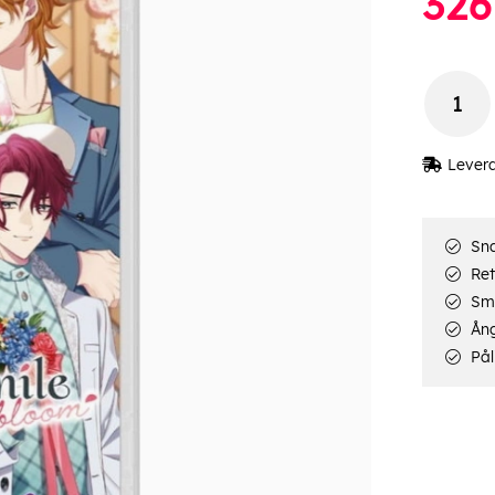
326
Lever
Sna
Ret
Smi
Ång
Pål