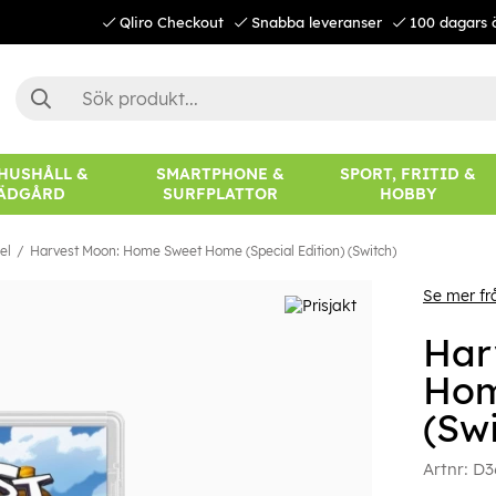
Qliro Checkout
Snabba leveranser
100 dagars 
 HUSHÅLL &
SMARTPHONE &
SPORT, FRITID &
ÄDGÅRD
SURFPLATTOR
HOBBY
el
Harvest Moon: Home Sweet Home (Special Edition) (Switch)
Se mer fr
Har
Hom
(Swi
Artnr:
D3