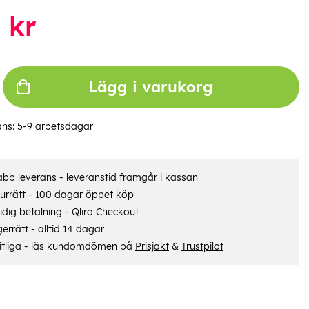
4
kr
Lägg i varukorg
ans:
5-9 arbetsdagar
bb leverans - leveranstid framgår i kassan
urrätt - 100 dagar öppet köp
dig betalning - Qliro Checkout
errätt - alltid 14 dagar
itliga - läs kundomdömen på
Prisjakt
&
Trustpilot