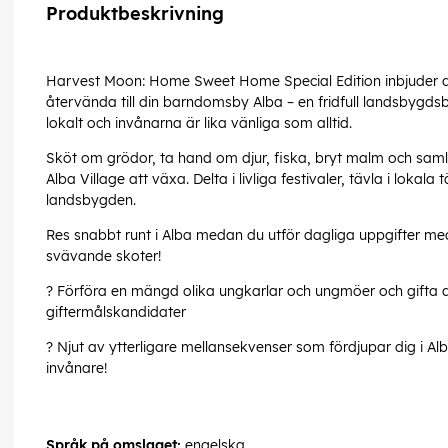
Produktbeskrivning
Harvest Moon: Home Sweet Home Special Edition inbjuder d
återvända till din barndomsby Alba – en fridfull landsbygds
lokalt och invånarna är lika vänliga som alltid.
Sköt om grödor, ta hand om djur, fiska, bryt malm och samla r
Alba Village att växa. Delta i livliga festivaler, tävla i lokala 
landsbygden.
Res snabbt runt i Alba medan du utför dagliga uppgifter me
svävande skoter!
? Förföra en mängd olika ungkarlar och ungmöer och gifta di
giftermålskandidater
? Njut av ytterligare mellansekvenser som fördjupar dig i Al
invånare!
Språk på omslaget:
engelska