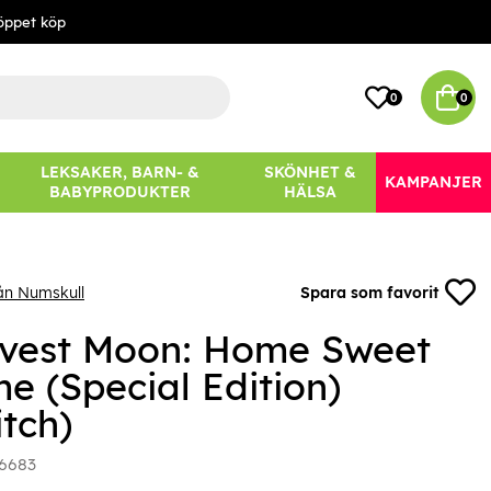
öppet köp
0
0
LEKSAKER, BARN- &
SKÖNHET &
KAMPANJER
BABYPRODUKTER
HÄLSA
ån Numskull
Spara som favorit
vest Moon: Home Sweet
e (Special Edition)
tch)
6683