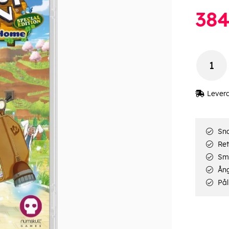
38
Lever
Sna
Ret
Smi
Ång
Pål