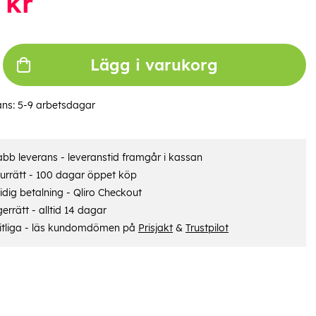
kr
Lägg i varukorg
ans:
5-9 arbetsdagar
bb leverans - leveranstid framgår i kassan
urrätt - 100 dagar öppet köp
dig betalning - Qliro Checkout
errätt - alltid 14 dagar
itliga - läs kundomdömen på
Prisjakt
&
Trustpilot