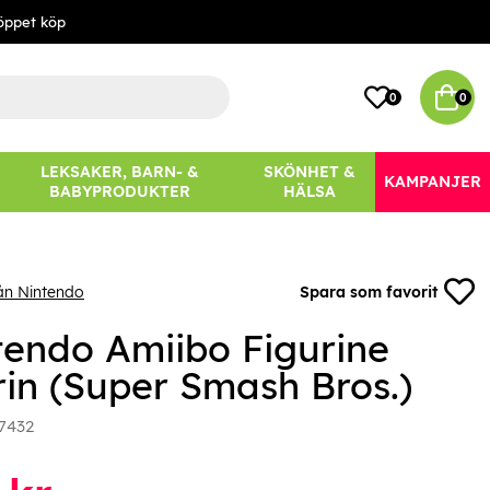
öppet köp
0
0
LEKSAKER, BARN- &
SKÖNHET &
KAMPANJER
BABYPRODUKTER
HÄLSA
ån Nintendo
Spara som favorit
tendo Amiibo Figurine
rin (Super Smash Bros.)
7432