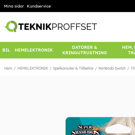
Mina sidor
Kundservice
DATORER &
HEM,
BIL
HEMELEKTRONIK
KRINGUTRUSTNING
TR
Hem
HEMELEKTRONIK
Spelkonsoler & Tillbehör
Nintendo Switch
Ti