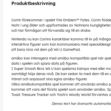
Produktbeskrivning
Corrin förekommer i spelet Fire Emblem™ Fates. Corrin föd
Nohr i ung ålder och uppfostrades av Nohrians kungligheter
och har förmågan att förvandla sig till en drake.
Nintendo nu kan Corrins karaktärer komma till liv på många
interaktiva figurer som kan kommunicera med specialdesig
att bara röra vid dem på Wii U GamePad.
amiibo kan interagera med amiibo-kompatibla spel när spe
data i spelen och spara data på figuren.
I Super Smash Bros Wii U kan spelarna kämpa med eller mo
samtidigt höja deras nivå. De kan sedan ta med dem till en 
tränat och anpassat sina egna amiibo-figurer.
Olika amiibokompatibla spel kommer att använda amiibo på 
kommer att vara det första spelet som använder amiibo. Spe
Toad: Treasure Tracker och Yoshi's Woolly World förväntas 
Denna text har översatts automatis