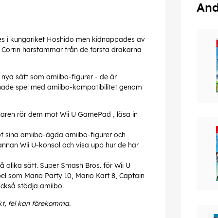
And
des i kungariket Hoshido men kidnappades av
. Corrin härstammar från de första drakarna
 nya sätt som amiibo-figurer - de är
nade spel med amiibo-kompatibilitet genom
laren rör dem mot Wii U GamePad , läsa in
t sina amiibo-ägda amiibo-figurer och
annan Wii U-konsol och visa upp hur de har
olika sätt. Super Smash Bros. för Wii U
l som Mario Party 10, Mario Kart 8, Captain
också stödja amiibo.
kt, fel kan förekomma.