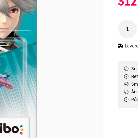
312
Lever
Sna
Ret
Smi
Ång
Pål