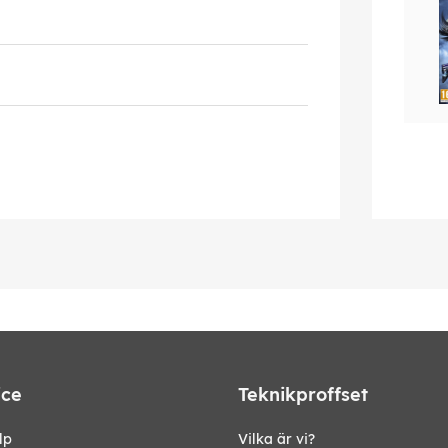
ice
Teknikproffset
lp
Vilka är vi?