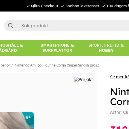
Qliro Checkout
Snabba leveranser
100 dagars 
 HUSHÅLL &
SMARTPHONE &
SPORT, FRITID &
ÄDGÅRD
SURFPLATTOR
HOBBY
llbehör
Nintendo Amiibo Figurine Corrin (Super Smash Bros.)
Se mer fr
Nin
Cor
Artnr:
C8