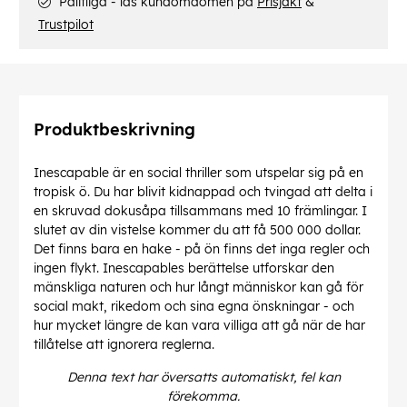
Pålitliga - läs kundomdömen på
Prisjakt
&
Trustpilot
Produktbeskrivning
Inescapable är en social thriller som utspelar sig på en
tropisk ö. Du har blivit kidnappad och tvingad att delta i
en skruvad dokusåpa tillsammans med 10 främlingar. I
slutet av din vistelse kommer du att få 500 000 dollar.
Det finns bara en hake - på ön finns det inga regler och
ingen flykt. Inescapables berättelse utforskar den
mänskliga naturen och hur långt människor kan gå för
social makt, rikedom och sina egna önskningar - och
hur mycket längre de kan vara villiga att gå när de har
tillåtelse att ignorera reglerna.
Denna text har översatts automatiskt, fel kan
förekomma.