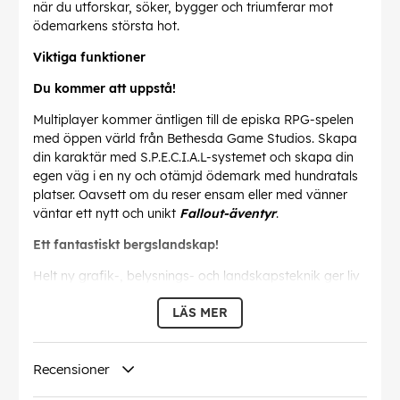
när du utforskar, söker, bygger och triumferar mot
ödemarkens största hot.
Viktiga funktioner
Du kommer att uppstå!
Multiplayer kommer äntligen till de episka RPG-spelen
med öppen värld från Bethesda Game Studios. Skapa
din karaktär med S.P.E.C.I.A.L-systemet och skapa din
egen väg i en ny och otämjd ödemark med hundratals
platser. Oavsett om du reser ensam eller med vänner
väntar ett nytt och unikt
Fallout-äventyr
.
Ett fantastiskt bergslandskap!
Helt ny grafik-, belysnings- och landskapsteknik ger liv
åt sex distinkta regioner i West Virginia. Från skogarna i
LÄS MER
Appalacherna till de giftigt röda vidderna i Cranberry
Bog, erbjuder varje region sina egna risker och
belöningar. Det postnukleära Amerika har aldrig sett så
Recensioner
vackert ut!