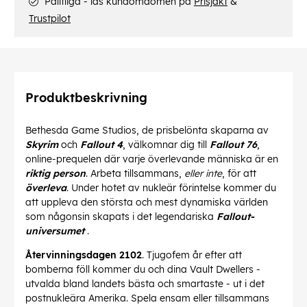
Pålitliga - läs kundomdömen på
Prisjakt
&
Trustpilot
Produktbeskrivning
Bethesda Game Studios, de prisbelönta skaparna av
Skyrim
och
Fallout 4
, välkomnar dig till
Fallout 76
,
online-prequelen där varje överlevande människa är en
riktig person
. Arbeta tillsammans,
eller inte
, för att
överleva
. Under hotet av nukleär förintelse kommer du
att uppleva den största och mest dynamiska världen
som någonsin skapats i det legendariska
Fallout-
universumet
.
Återvinningsdagen 2102
. Tjugofem år efter att
bomberna föll kommer du och dina Vault Dwellers -
utvalda bland landets bästa och smartaste - ut i det
postnukleära Amerika. Spela ensam eller tillsammans