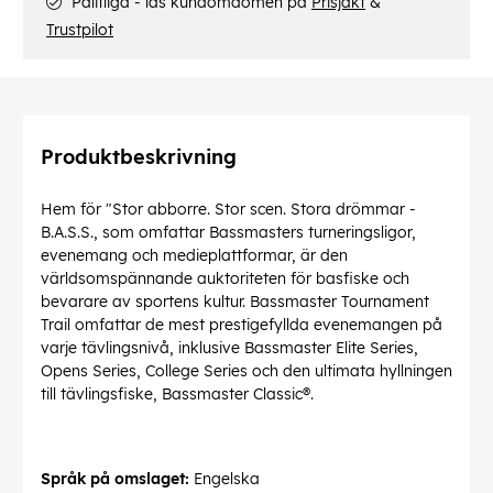
Pålitliga - läs kundomdömen på
Prisjakt
&
Trustpilot
Produktbeskrivning
Hem för "Stor abborre. Stor scen. Stora drömmar -
B.A.S.S., som omfattar Bassmasters turneringsligor,
evenemang och medieplattformar, är den
världsomspännande auktoriteten för basfiske och
bevarare av sportens kultur. Bassmaster Tournament
Trail omfattar de mest prestigefyllda evenemangen på
varje tävlingsnivå, inklusive Bassmaster Elite Series,
Opens Series, College Series och den ultimata hyllningen
till tävlingsfiske, Bassmaster Classic®.
Språk på omslaget:
Engelska