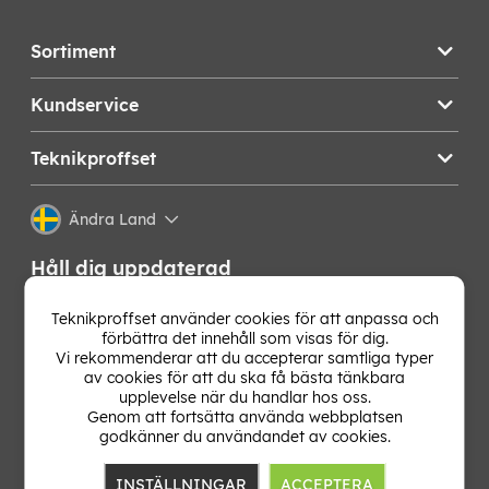
Sortiment
Kundservice
Teknikproffset
Ändra Land
Håll dig uppdaterad
Få de senaste nyheterna, hetaste erbjudandena och
Teknikproffset använder cookies för att anpassa och
bästa tipsen från oss direkt i din mejlkorg. Signa upp på
förbättra det innehåll som visas för dig.
vårt nyhetsbrev!
Vi rekommenderar att du accepterar samtliga typer
av cookies för att du ska få bästa tänkbara
upplevelse när du handlar hos oss.
OK
Genom att fortsätta använda webbplatsen
godkänner du användandet av cookies.
INSTÄLLNINGAR
ACCEPTERA