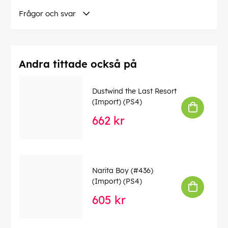
Ryska, Spanska, Turkiska
Frågor och svar
Språk på omslaget:
Engelska
Andra tittade också på
Denna text har översatts automatiskt, fel kan
förekomma.
Dustwind the Last Resort
EAN:
0819976029775
(Import) (PS4)
662 kr
Narita Boy (#436)
(Import) (PS4)
605 kr