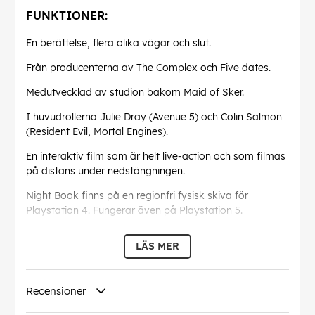
FUNKTIONER:
En berättelse, flera olika vägar och slut.
Från producenterna av The Complex och Five dates.
Medutvecklad av studion bakom Maid of Sker.
I huvudrollerna Julie Dray (Avenue 5) och Colin Salmon
(Resident Evil, Mortal Engines).
En interaktiv film som är helt live-action och som filmas
på distans under nedstängningen.
Night Book finns på en regionfri fysisk skiva för
Playstation 4. Fungerar även på Playstation 5.
DENNA ARTIKEL ÄR BEGRÄNSAD TILL 1500
LÄS MER
EXEMPELGenre
: Äventyr
#
Antal spelare:
1 spelare
Recensioner
Språk som stöds:
Japanska, Engelska, Kinesiska,
Franska, Tyska, Italienska, Koreanska, Portugisiska,