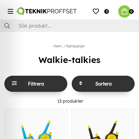
0
0
Hem
Kampanjer
Walkie-talkies
Filtrera
Sortera
13
produkter