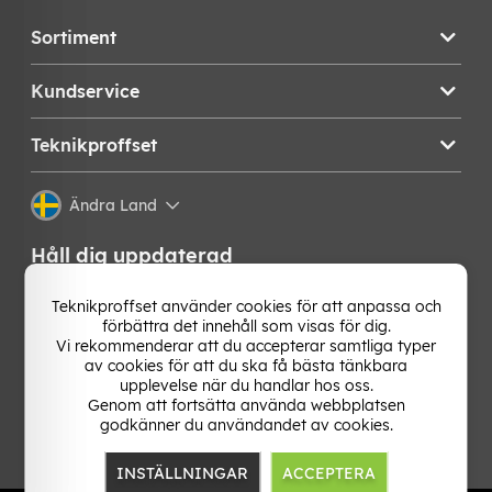
Sortiment
Kundservice
Teknikproffset
Ändra Land
Håll dig uppdaterad
Få de senaste nyheterna, hetaste erbjudandena och
Teknikproffset använder cookies för att anpassa och
bästa tipsen från oss direkt i din mejlkorg. Signa upp på
förbättra det innehåll som visas för dig.
vårt nyhetsbrev!
Vi rekommenderar att du accepterar samtliga typer
av cookies för att du ska få bästa tänkbara
upplevelse när du handlar hos oss.
OK
Genom att fortsätta använda webbplatsen
godkänner du användandet av cookies.
INSTÄLLNINGAR
ACCEPTERA