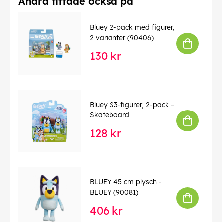
Andra tittade också på
Bluey 2-pack med figurer,
2 varianter (90406)
130 kr
Bluey S3-figurer, 2-pack –
Skateboard
128 kr
BLUEY 45 cm plysch -
BLUEY (90081)
406 kr