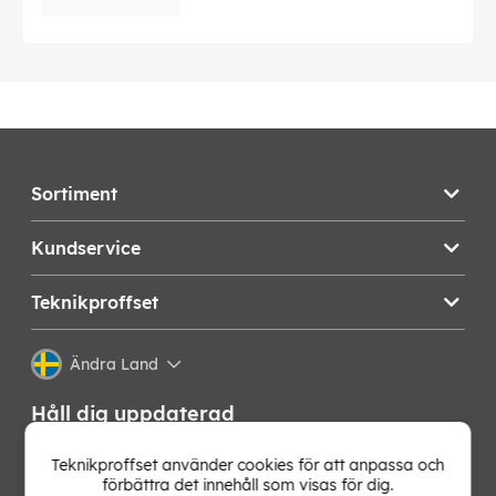
Sortiment
Kundservice
Teknikproffset
Ändra Land
Håll dig uppdaterad
Få de senaste nyheterna, hetaste erbjudandena och
Teknikproffset använder cookies för att anpassa och
bästa tipsen från oss direkt i din mejlkorg. Signa upp på
förbättra det innehåll som visas för dig.