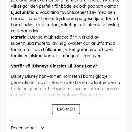
perfekta storleken för små händer att hålla och krama,
vilket gör den perfekt för både lek och godnattkramar.
Ljudfunktion:
Väck dina favoritscener till liv med den
härliga ljudfunktionen. Tryck bara på gosedjuret för att
höra Ladys ikoniska ljud, vilket ger ett interaktivt inslag
i ditt barns lek.
Material:
Denna mjukisdocka är tillverkad av
supermjuka material av hög kvalitet och är utformad
för komfort och hållbarhet, vilket garanterar att den
förblir en älskad kompis i många år framöver.
Varför väljDisneys Classics Lil Bodz Lady?
Disney Disney har varit en hörnsten i barns glädje i
generationer, och Lil Bodz-kollektionen fortsätter denna
tradition genom att erbjuda mjukisdjur som inte bara är
bedårande utan också interaktiva. Denna Lady-
mjukisdjur är mer än bara en leksak – den är en port till
den magiska världen av , där fantasin inte känner
LÄS MER
några gränser.
Perfekt för alla åldrar:
Recensioner