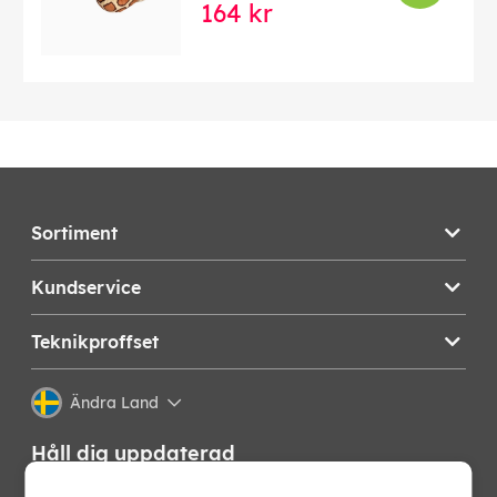
164 kr
Sortiment
Kundservice
Teknikproffset
Ändra Land
Håll dig uppdaterad
Få de senaste nyheterna, hetaste erbjudandena och