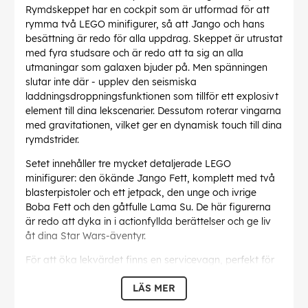
Rymdskeppet har en cockpit som är utformad för att
rymma två LEGO minifigurer, så att Jango och hans
besättning är redo för alla uppdrag. Skeppet är utrustat
med fyra studsare och är redo att ta sig an alla
utmaningar som galaxen bjuder på. Men spänningen
slutar inte där - upplev den seismiska
laddningsdroppningsfunktionen som tillför ett explosivt
element till dina lekscenarier. Dessutom roterar vingarna
med gravitationen, vilket ger en dynamisk touch till dina
rymdstrider.
Setet innehåller tre mycket detaljerade LEGO
minifigurer: den ökände Jango Fett, komplett med två
blasterpistoler och ett jetpack, den unge och ivrige
Boba Fett och den gåtfulle Lama Su. De här figurerna
är redo att dyka in i actionfyllda berättelser och ge liv
åt dina Star Wars-äventyr.
För att öka lekvärdet finns en servicevagn, perfekt för
att transportera rymdskeppet eller som utställningsställ
LÄS MER
när handlingen tar en paus. Det här mångsidiga
tillbehöret förbättrar lekscenarierna och fungerar även