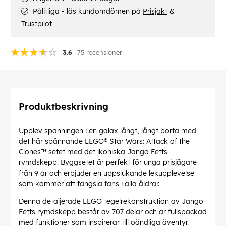
Pålitliga - läs kundomdömen på
Prisjakt
&
Trustpilot
3.6
75 recensioner
Produktbeskrivning
Upplev spänningen i en galax långt, långt borta med
det här spännande LEGO® Star Wars: Attack of the
Clones™ setet med det ikoniska Jango Fetts
rymdskepp. Byggsetet är perfekt för unga prisjägare
från 9 år och erbjuder en uppslukande lekupplevelse
som kommer att fängsla fans i alla åldrar.
Denna detaljerade LEGO tegelrekonstruktion av Jango
Fetts rymdskepp består av 707 delar och är fullspäckad
med funktioner som inspirerar till oändliga äventyr.