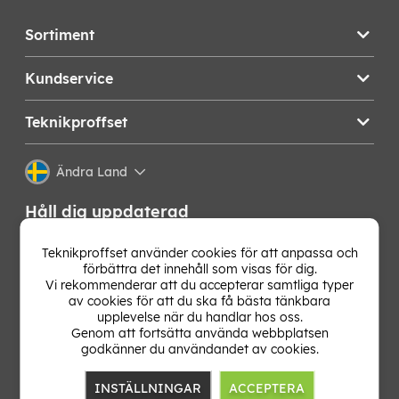
Sortiment
Kundservice
Teknikproffset
Ändra Land
Håll dig uppdaterad
Få de senaste nyheterna, hetaste erbjudandena och
Teknikproffset använder cookies för att anpassa och
bästa tipsen från oss direkt i din mejlkorg. Signa upp på
förbättra det innehåll som visas för dig.
vårt nyhetsbrev!
Vi rekommenderar att du accepterar samtliga typer
av cookies för att du ska få bästa tänkbara
upplevelse när du handlar hos oss.
OK
Genom att fortsätta använda webbplatsen
godkänner du användandet av cookies.
INSTÄLLNINGAR
ACCEPTERA