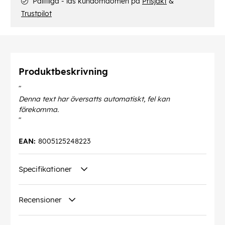
Pålitliga - läs kundomdömen på
Prisjakt
&
Trustpilot
Produktbeskrivning
"
Denna text har översatts automatiskt, fel kan
förekomma.
"
EAN:
8005125248223
Specifikationer
Recensioner