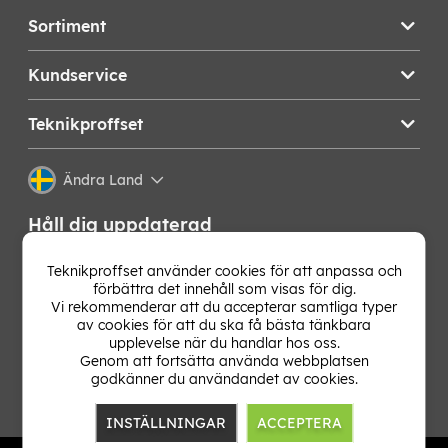
Sortiment
Kundservice
Teknikproffset
Ändra Land
Håll dig uppdaterad
Få de senaste nyheterna, hetaste erbjudandena och
Teknikproffset använder cookies för att anpassa och
bästa tipsen från oss direkt i din mejlkorg. Signa upp på
förbättra det innehåll som visas för dig.
vårt nyhetsbrev!
Vi rekommenderar att du accepterar samtliga typer
av cookies för att du ska få bästa tänkbara
upplevelse när du handlar hos oss.
OK
Genom att fortsätta använda webbplatsen
godkänner du användandet av cookies.
INSTÄLLNINGAR
ACCEPTERA