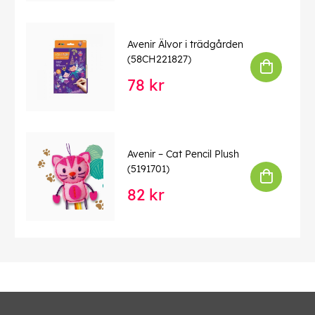
Avenir Älvor i trädgården
(58CH221827)
78 kr
Avenir – Cat Pencil Plush
(5191701)
82 kr