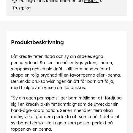
Pålitliga - läs kundomdömen på
Prisjakt
&
Trustpilot
Produktbeskrivning
Låt kreativiteten flöda och sy din alldeles egna
pennprydnad. Satsen innehåller tygstycken, snören,
stoppning och en plastnål – allt som behövs för att
skapa en rolig prydnad till en favoritpenna eller -penna.
Den enkla bruksanvisningen är lätt för barn att följa,
med hjälp av en vuxen om så önskas.
"Sy din egen pennspets" ger barn möjlighet att fördjupa
sig i en kreativ aktivitet samtidigt som de utvecklar sin
hand-öga-koordination. Serien innehåller flera olika
motiv, vilket gör dem perfekta att samla på. I detta kit
syr barnet en söt liten uggla som passar perfekt på
toppen av en penna.