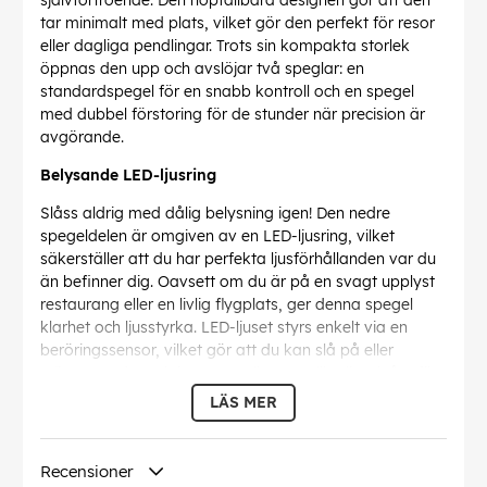
självförtroende. Den hopfällbara designen gör att den
tar minimalt med plats, vilket gör den perfekt för resor
eller dagliga pendlingar. Trots sin kompakta storlek
öppnas den upp och avslöjar två speglar: en
standardspegel för en snabb kontroll och en spegel
med dubbel förstoring för de stunder när precision är
avgörande.
Belysande LED-ljusring
Slåss aldrig med dålig belysning igen! Den nedre
spegeldelen är omgiven av en LED-ljusring, vilket
säkerställer att du har perfekta ljusförhållanden var du
än befinner dig. Oavsett om du är på en svagt upplyst
restaurang eller en livlig flygplats, ger denna spegel
klarhet och ljusstyrka. LED-ljuset styrs enkelt via en
beröringssensor, vilket gör att du kan slå på eller
stänga av det och justera mellan tre olika ljusnivåer för
att passa dina behov.
LÄS MER
Uppladdningsbar och miljövänlig
Recensioner
Säg adjö till engångsbatterier och välkommen till