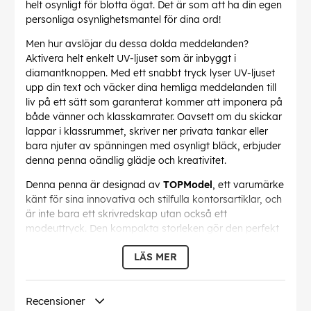
helt osynligt för blotta ögat. Det är som att ha din egen
personliga osynlighetsmantel för dina ord!
Men hur avslöjar du dessa dolda meddelanden?
Aktivera helt enkelt UV-ljuset som är inbyggt i
diamantknoppen. Med ett snabbt tryck lyser UV-ljuset
upp din text och väcker dina hemliga meddelanden till
liv på ett sätt som garanterat kommer att imponera på
både vänner och klasskamrater. Oavsett om du skickar
lappar i klassrummet, skriver ner privata tankar eller
bara njuter av spänningen med osynligt bläck, erbjuder
denna penna oändlig glädje och kreativitet.
Denna penna är designad av
TOPModel
, ett varumärke
känt för sina innovativa och stilfulla kontorsartiklar, och
är inte bara ett skrivredskap utan också ett
modeuttryck. Den kompakta storleken gör den perfekt
att stoppa ner i pennfodralet eller fickan, så att du alltid
LÄS MER
är redo att skriva ner en hemlig lapp eller två.
TOPModel Secret Pen med LED-lampa är idealisk för
skolan, kontoret eller hemmet och ett måste för alla
Recensioner