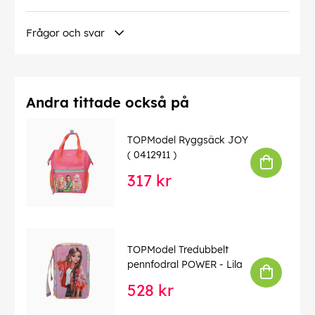
frisyr med dessa iögonfallande accessoarer? Lägg till
en färgklick och en gnutta glädje i din vardag med
Frågor och svar
TOPModel-setet med elastiska hårband. Ditt hår
förtjänar det bästa, och med dessa eleganta hårband
kommer du garanterat att väcka uppmärksamhet vart
du än går!
Andra tittade också på
Denna text har översatts automatiskt, fel kan
förekomma.
TOPModel Ryggsäck JOY
EAN:
4010070674458
( 0412911 )
317 kr
TOPModel Tredubbelt
pennfodral POWER - Lila
528 kr