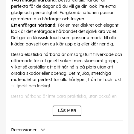
Två randiga hårband:
Dessa lekfulla ränder är
perfekta för de dagar då du vill ge din look lite extra
glädje och personlighet. Färgkombinationen passar
garanterat alla hårfärger och frisyrer.
Ett enfärgat hårband:
För en mer diskret och elegant
look är det enfärgade hårbandet det självklara valet.
Det ger en klassisk touch som passar utmärkt till alla
kläder, oavsett om du klär upp dig eller klär ner dig.
Dessa elastiska hårband är omsorgsfullt tillverkade och
utformade för att ge ett säkert men skonsamt grepp,
vilket säkerställer att ditt hår hålls på plats utan att
orsaka skador eller obehag. Det mjuka, stretchiga
materialet är perfekt för alla hårtyper, från fint och rakt
till tjockt och lockigt.
Dessa hårband är inte bara praktiska, utan också en
utmärkt present till vänner och familj. Oavsett om du vill
unna dig själv eller någon speciell är det elastiska
LÄS MER
hårbandssetet "TOPModel" ett genomtänkt och stilfullt
val.
Recensioner
Så varför nöja sig med det vanliga när du kan lyfta din