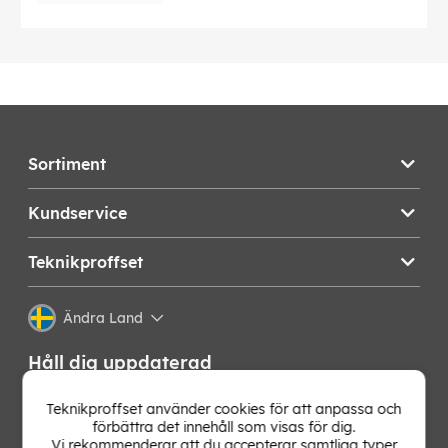
Sortiment
Kundservice
Teknikproffset
Ändra Land
Håll dig uppdaterad
Få de senaste nyheterna, hetaste erbjudandena och
Teknikproffset använder cookies för att anpassa och
bästa tipsen från oss direkt i din mejlkorg. Signa upp på
förbättra det innehåll som visas för dig.
vårt nyhetsbrev!
Vi rekommenderar att du accepterar samtliga typer