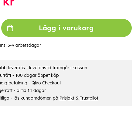
kr
Lägg i varukorg
ans:
5-9 arbetsdagar
bb leverans - leveranstid framgår i kassan
urrätt - 100 dagar öppet köp
dig betalning - Qliro Checkout
errätt - alltid 14 dagar
itliga - läs kundomdömen på
Prisjakt
&
Trustpilot