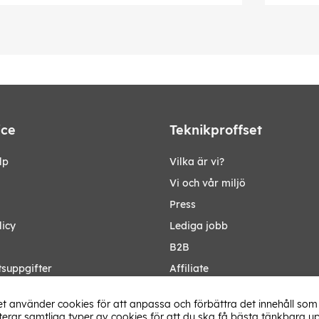
ice
Teknikproffset
lp
Vilka är vi?
Vi och vår miljö
Press
licy
Lediga jobb
B2B
tsuppgifter
Affiliate
Ändra Land
t använder cookies för att anpassa och förbättra det innehåll som 
rar samtliga typer av cookies för att du ska få bästa tänkbara up