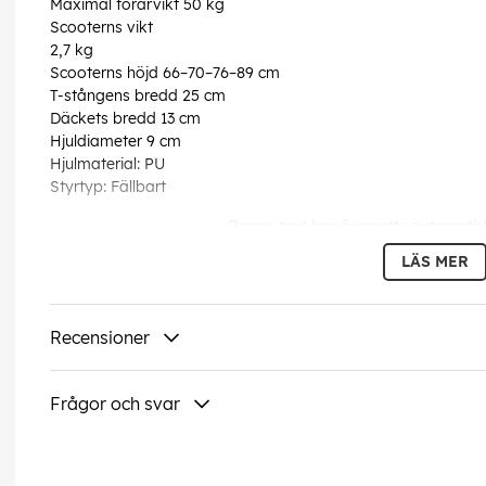
Maximal förarvikt 50 kg
Scooterns vikt
2,7 kg
Scooterns höjd 66–70–76–89 cm
T-stångens bredd 25 cm
Däckets bredd 13 cm
Hjuldiameter 9 cm
Hjulmaterial: PU
Styrtyp: Fällbart
Denna text har översatts automatis
LÄS MER
EAN:
5060885841322
Recensioner
Frågor och svar