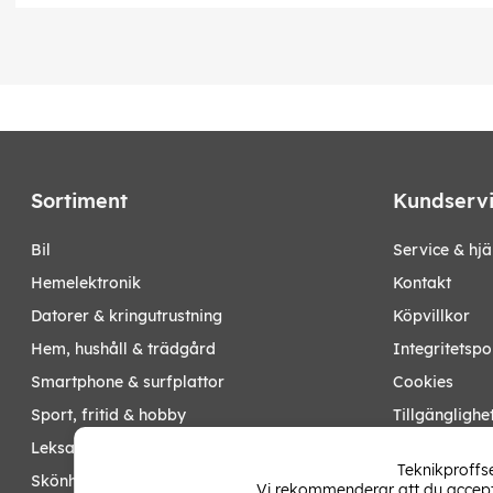
Sortiment
Kundserv
bil
Service & hjä
hemelektronik
Kontakt
datorer & kringutrustning
Köpvillkor
hem, hushåll & trädgård
Integritetspo
smartphone & surfplattor
Cookies
sport, fritid & hobby
Tillgänglighe
leksaker, barn- & babyprodukter
Ångra köp
Teknikproffse
skönhet & hälsa
Vi rekommenderar att du accepte