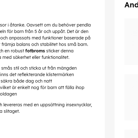
And
esor i åtanke. Oavsett om du behöver pendla
eln för barn från 5 år och uppåt. Det är den
ats och anpassats med funktioner baserade på
 främja balans och stabilitet hos små barn.
h en robust
fotbroms
sticker denna
ed säkerhet eller funktionalitet.
a smås stil och sticka ut från mängden
finns det reflekterande klistermärken
 säkra både dag och natt
ilket är enkelt nog för barn att fälla ihop
skoldagen
 levereras med en uppsättning insexnycklar,
a slitaget.