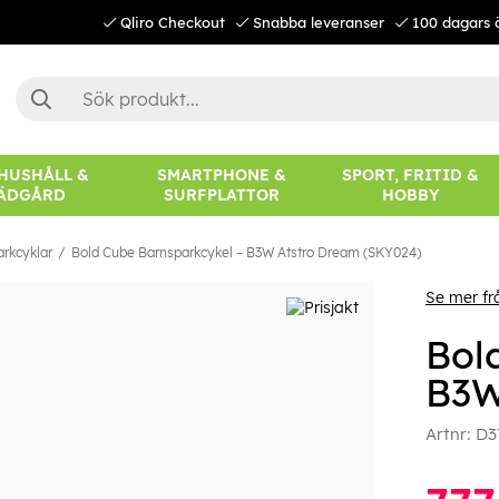
Qliro Checkout
Snabba leveranser
100 dagars 
 HUSHÅLL &
SMARTPHONE &
SPORT, FRITID &
ÄDGÅRD
SURFPLATTOR
HOBBY
arkcyklar
Bold Cube Barnsparkcykel – B3W Atstro Dream (SKY024)
Se mer fr
Bol
B3W
Artnr:
D3