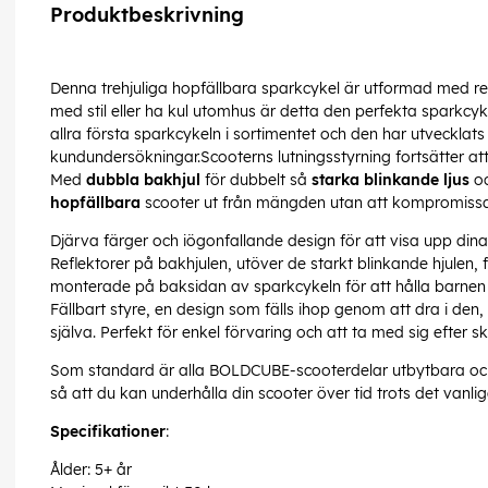
Produktbeskrivning
Denna trehjuliga hopfällbara sparkcykel är utformad med r
med stil eller ha kul utomhus är detta den perfekta sparkcyk
allra första sparkcykeln i sortimentet och den har utveckl
kundundersökningar.Scooterns lutningsstyrning fortsätter att
Med
dubbla bakhjul
för dubbelt så
starka blinkande ljus
oc
hopfällbara
scooter ut från mängden utan att kompromissa m
Djärva färger och iögonfallande design för att visa upp din
Reflektorer på bakhjulen, utöver de starkt blinkande hjulen, 
monterade på baksidan av sparkcykeln för att hålla barnen
Fällbart styre, en design som fälls ihop genom att dra i den, v
själva. Perfekt för enkel förvaring och att ta med sig efter 
Som standard är alla BOLDCUBE-scooterdelar utbytbara och
så att du kan underhålla din scooter över tid trots det vanlig
Specifikationer
:
Ålder: 5+ år