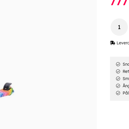
777
Lever
Sna
Ret
Smi
Ång
Pål