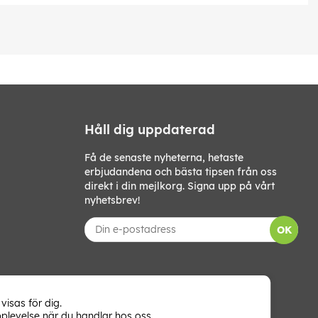
Håll dig uppdaterad
Få de senaste nyheterna, hetaste
erbjudandena och bästa tipsen från oss
direkt i din mejlkorg. Signa upp på vårt
nyhetsbrev!
OK
visas för dig.
plevelse när du handlar hos oss.