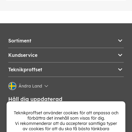
Sortiment
Kundservice
Teknikproffset
Ändra Land
Håll dig uppdaterad
Få de senaste nyheterna, hetaste erbjudandena och
Teknikproffset använder cookies för att anpassa och
bästa tipsen från oss direkt i din mejlkorg. Signa upp på
förbättra det innehåll som visas för dig.
vårt nyhetsbrev!
Vi rekommenderar att du accepterar samtliga typer
av cookies för att du ska få bästa tänkbara