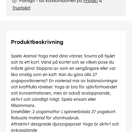
Pålitliga - läs kundomdömen på
Prisjakt
&
Trustpilot
Produktbeskrivning
Spela Animal Yoga med dina vänner. Snurra på hjulet
och ta ett kort. Vänd på kortet och se vilken pose du
måste göra! Slappna av som en sengångare eller var
lika smidig som en katt. Kan du göra alla 27
yogapositionerna? En varierad mix av balansövningar
och kraftfulla rörelser. Yoga är bra för självförtroendet
och koncentrationen, men är också avslappnande,
aktivt och oändligt roligt. Spela ensam eller
tillsammans.
Innehåller: 2 yogamattor 1 spinnerbräda 27 yogakort.
Robusta material för utomhusbruk.
Attraktivt designade djuryogaposer Yoga är aktivt och
avkopplande