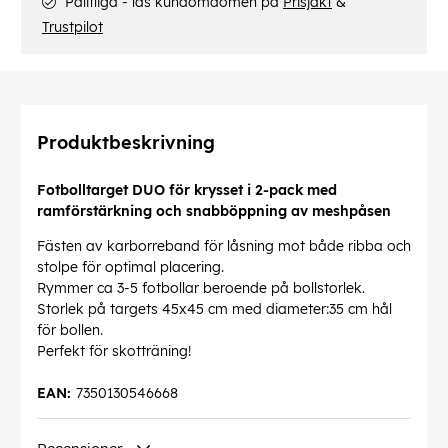
Pålitliga - läs kundomdömen på
Prisjakt
&
Trustpilot
Produktbeskrivning
Fotbolltarget DUO för krysset i 2-pack med
ramförstärkning och snabböppning av meshpåsen
Fästen av karborreband för låsning mot både ribba och
stolpe för optimal placering.
Rymmer ca 3-5 fotbollar beroende på bollstorlek.
Storlek på targets 45x45 cm med diameter:35 cm hål
för bollen.
Perfekt för skotträning!
EAN:
7350130546668