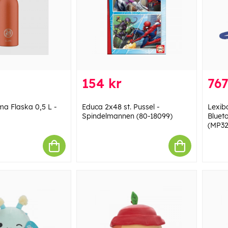
154 kr
767
ma Flaska 0,5 L -
Educa 2x48 st. Pussel -
Lexib
Spindelmannen (80-18099)
Bluet
(MP3