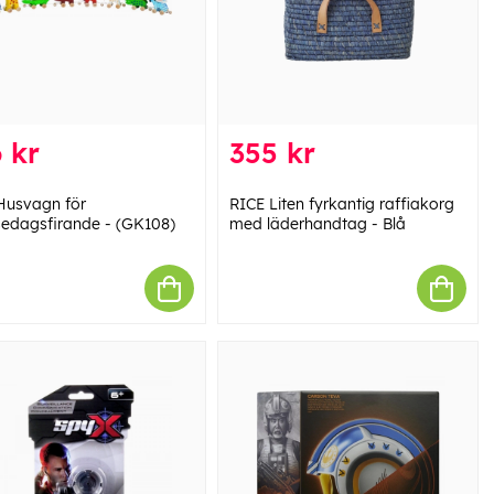
 kr
355 kr
Husvagn för
RICE Liten fyrkantig raffiakorg
sedagsfirande - (GK108)
med läderhandtag - Blå