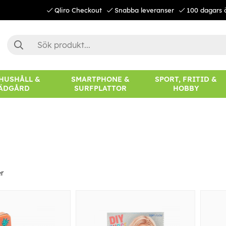
Qliro Checkout
Snabba leveranser
100 dagars 
 HUSHÅLL &
SMARTPHONE &
SPORT, FRITID &
ÄDGÅRD
SURFPLATTOR
HOBBY
r