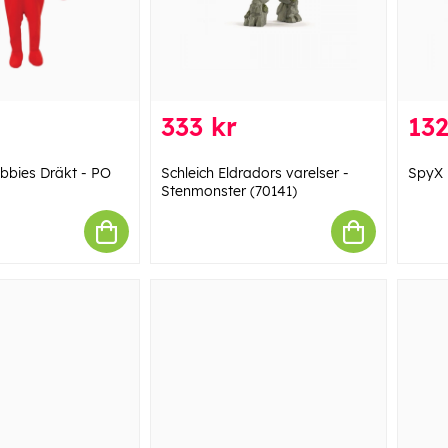
333 kr
132
ubbies Dräkt - PO
Schleich Eldradors varelser -
SpyX 
Stenmonster (70141)