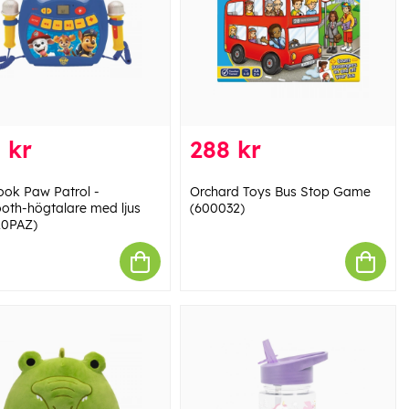
 kr
288 kr
ook Paw Patrol -
Orchard Toys Bus Stop Game
ooth-högtalare med ljus
(600032)
20PAZ)