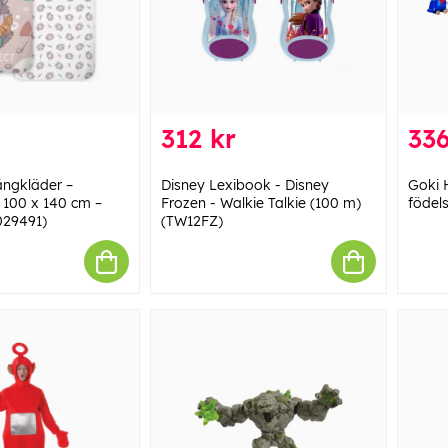
312 kr
336
ngkläder –
Disney Lexibook - Disney
Goki 
k 100 x 140 cm –
Frozen - Walkie Talkie (100 m)
födel
1029491)
(TW12FZ)