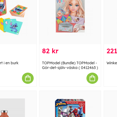
82 kr
221
rt i en burk
TOPModel (Bundle) TOPModel -
Winke
Gör-det-själv-väska ( 0412463 )