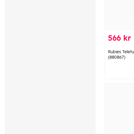
566 kr
Rubies Telet
(880867)