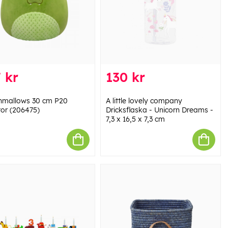
 kr
130 kr
hmallows 30 cm P20
A little lovely company
tor (206475)
Dricksflaska - Unicorn Dreams -
7,3 x 16,5 x 7,3 cm