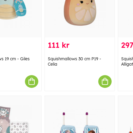
111 kr
297
s 19 cm - Giles
Squishmallows 30 cm P19 -
Squis
Celia
Alliga