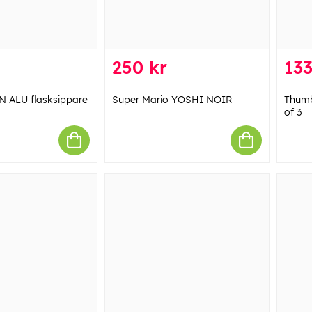
250 kr
133
 ALU flasksippare
Super Mario YOSHI NOIR
Thumb
of 3