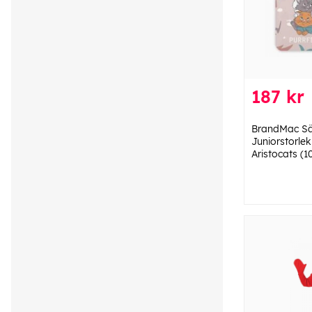
187 kr
BrandMac Sä
Juniorstorle
Aristocats (