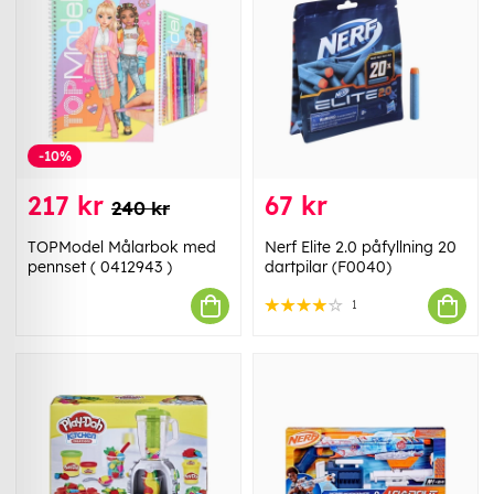
-10%
217 kr
67 kr
240 kr
TOPModel Målarbok med
Nerf Elite 2.0 påfyllning 20
pennset ( 0412943 )
dartpilar (F0040)
1