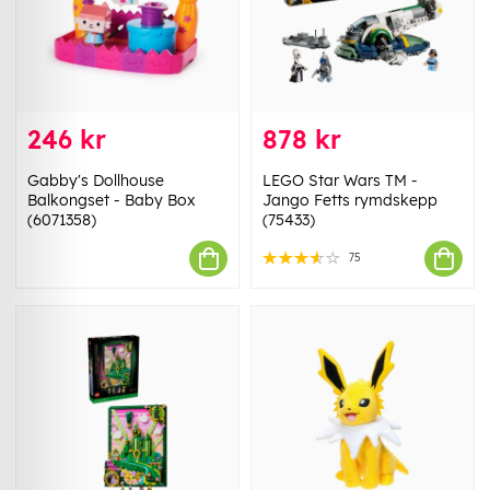
246 kr
878 kr
Gabby's Dollhouse
LEGO Star Wars TM -
Balkongset - Baby Box
Jango Fetts rymdskepp
(6071358)
(75433)
75