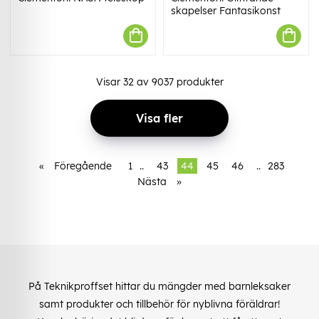
skapelser Fantasikonst
Visar
32
av
9037
produkter
Visa fler
«
Föregående
1
..
43
44
45
46
..
283
Nästa
»
På Teknikproffset hittar du mängder med barnleksaker
samt produkter och tillbehör för nyblivna föräldrar!