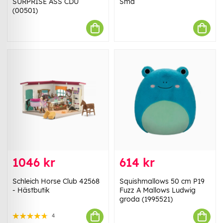
SURPRISE ASS CDU
Små
(00501)
1046 kr
614 kr
Schleich Horse Club 42568
Squishmallows 50 cm P19
- Hästbutik
Fuzz A Mallows Ludwig
groda (1995521)
4