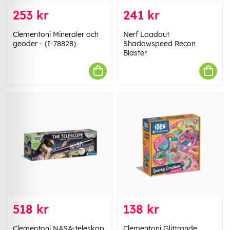
253 kr
241 kr
Clementoni Mineraler och
Nerf Loadout
geoder - (I-78828)
Shadowspeed Recon
Blaster
518 kr
138 kr
Clementoni NASA-teleskop
Clementoni Glittrande