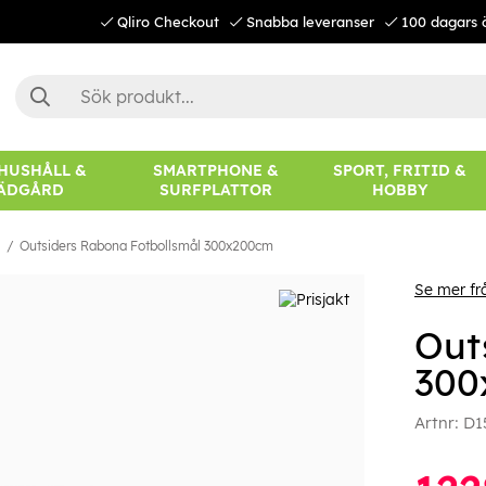
Qliro Checkout
Snabba leveranser
100 dagars 
 HUSHÅLL &
SMARTPHONE &
SPORT, FRITID &
ÄDGÅRD
SURFPLATTOR
HOBBY
l
Outsiders Rabona Fotbollsmål 300x200cm
Se mer fr
Out
300
Artnr:
D1