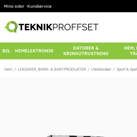
Mina sidor
Kundservice
DATORER &
HEM,
BIL
HEMELEKTRONIK
KRINGUTRUSTNING
TR
Hem
LEKSAKER, BARN- & BABYPRODUKTER
Uteleksaker
Sport & Spe