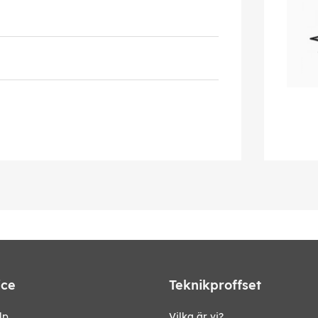
ice
Teknikproffset
lp
Vilka är vi?