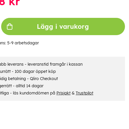
8
kr
Lägg i varukorg
ans:
5-9 arbetsdagar
bb leverans - leveranstid framgår i kassan
urrätt - 100 dagar öppet köp
dig betalning - Qliro Checkout
errätt - alltid 14 dagar
itliga - läs kundomdömen på
Prisjakt
&
Trustpilot