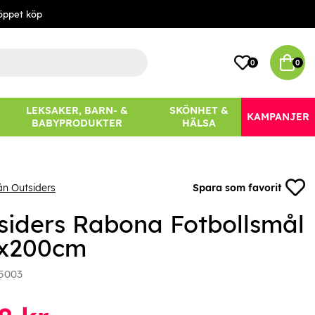
öppet köp
0
0
LEKSAKER, BARN- &
SKÖNHET &
KAMPANJER
BABYPRODUKTER
HÄLSA
ån Outsiders
Spara som favorit
siders Rabona Fotbollsmål
x200cm
5003