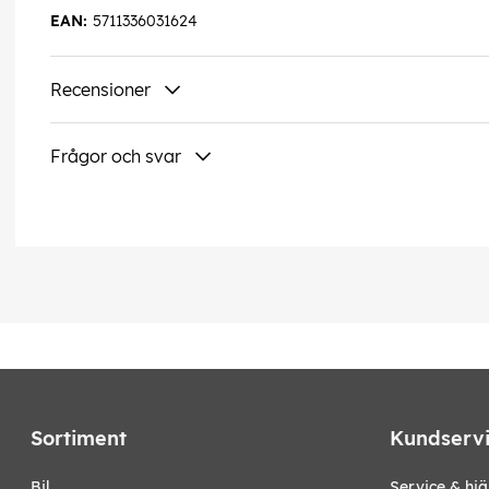
EAN:
5711336031624
Recensioner
Frågor och svar
Sortiment
Kundserv
bil
Service & hjä