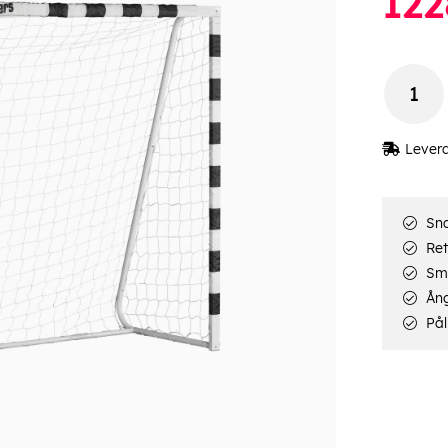
122
Lever
Sna
Ret
Smi
Ång
Pål