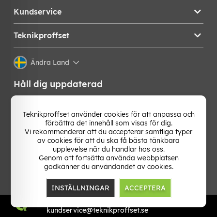
Kundservice
Teknikproffset
Ändra Land
Håll dig uppdaterad
Få de senaste nyheterna, hetaste erbjudandena och
bästa tipsen från oss direkt i din mejlkorg. Signa upp på
Teknikproffset använder cookies för att anpassa och
vårt nyhetsbrev!
förbättra det innehåll som visas för dig.
Vi rekommenderar att du accepterar samtliga typer
av cookies för att du ska få bästa tänkbara
OK
upplevelse när du handlar hos oss.
Genom att fortsätta använda webbplatsen
godkänner du användandet av cookies.
INSTÄLLNINGAR
ACCEPTERA
TP E-commerce Nordic AB
Org.nr: 559386-1841
kundservice@teknikproffset.se