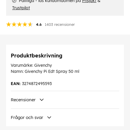
Pålitliga - läs kundomdömen på
Prisjakt
&
Trustpilot
4.6
1403 recensioner
Produktbeskrivning
Varumärke: Givenchy
Namn: Givenchy Pi Edt Spray 50 ml
EAN:
3274872495593
Recensioner
Frågor och svar