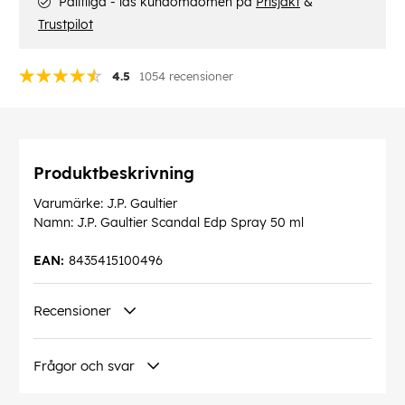
Pålitliga - läs kundomdömen på
Prisjakt
&
Trustpilot
4.5
1054 recensioner
Produktbeskrivning
Varumärke: J.P. Gaultier
Namn: J.P. Gaultier Scandal Edp Spray 50 ml
EAN:
8435415100496
Recensioner
Frågor och svar