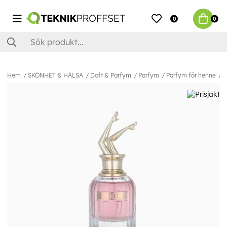
0
0
Hem
SKÖNHET & HÄLSA
Doft & Parfym
Parfym
Parfym för henne
J