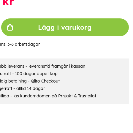
kr
Lägg i varukorg
ans:
3-6 arbetsdagar
bb leverans - leveranstid framgår i kassan
urrätt - 100 dagar öppet köp
dig betalning - Qliro Checkout
errätt - alltid 14 dagar
itliga - läs kundomdömen på
Prisjakt
&
Trustpilot