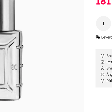
181
Lever
Sna
Ret
Smi
Ång
Pål