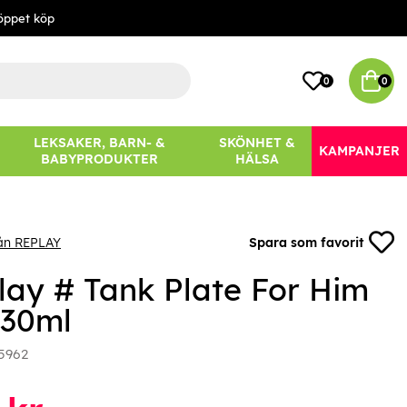
öppet köp
0
0
LEKSAKER, BARN- &
SKÖNHET &
KAMPANJER
BABYPRODUKTER
HÄLSA
rån REPLAY
Spara som favorit
lay # Tank Plate For Him
 30ml
5962