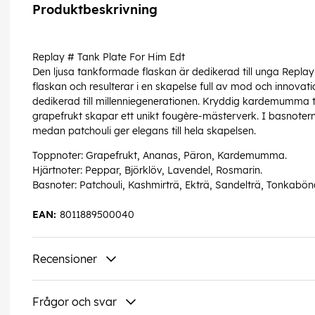
Produktbeskrivning
Replay # Tank Plate For Him Edt
Den ljusa tankformade flaskan är dedikerad till unga Replay
flaskan och resulterar i en skapelse full av mod och innovat
dedikerad till millenniegenerationen. Kryddig kardemumma
grapefrukt skapar ett unikt fougère-mästerverk. I basnoterna
medan patchouli ger elegans till hela skapelsen.
Toppnoter: Grapefrukt, Ananas, Päron, Kardemumma.
Hjärtnoter: Peppar, Björklöv, Lavendel, Rosmarin.
Basnoter: Patchouli, Kashmirträ, Ekträ, Sandelträ, Tonkabö
EAN:
8011889500040
Recensioner
Frågor och svar