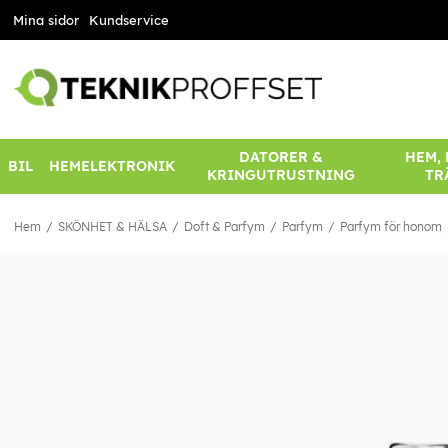
Mina sidor
Kundservice
DATORER &
HEM,
BIL
HEMELEKTRONIK
KRINGUTRUSTNING
TR
Hem
SKÖNHET & HÄLSA
Doft & Parfym
Parfym
Parfym för honom