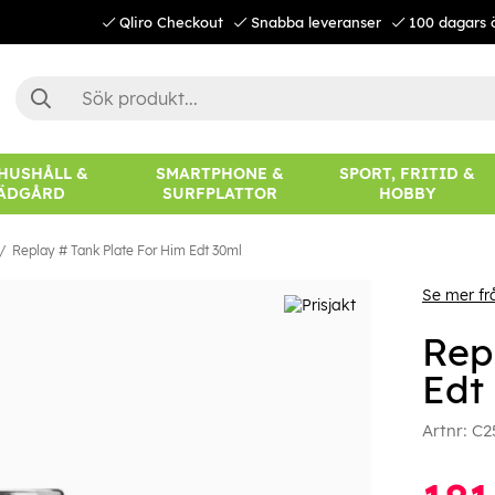
Qliro Checkout
Snabba leveranser
100 dagars 
 HUSHÅLL &
SMARTPHONE &
SPORT, FRITID &
ÄDGÅRD
SURFPLATTOR
HOBBY
Replay # Tank Plate For Him Edt 30ml
Se mer f
Rep
Edt
Artnr:
C2