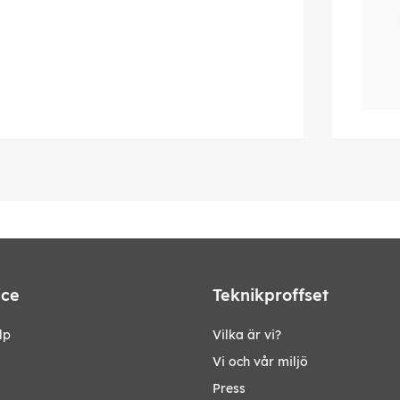
ice
Teknikproffset
lp
Vilka är vi?
Vi och vår miljö
Press