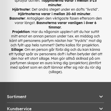
sprayar doften.
Toppnoterna varar i mellan 5-15
minuter
.
Hjärtnoter
: Det andra steget under en dofts "livstid".
Hjärtnoterna varar i mellan 20-60 minuter
.
Basnoter
: Antagligen den viktigaste fasen eftersom den
varar längst.
Basnoterna varar vanligen i över 6
timmar
.
Projektion
: Har du någonsin upplevt att du har suttit
mitt emot en annan person under t.ex. en middag och
känt att personens parfym nästan har "tryckts" mot dig
och fyllt upp hela rummet? Detta kallas för projektion.
Sillage
: Om en person går förbi dig och du kan känna
ett tydligt spår av personens doft i luften betyder det att
den har ett stort sillage. Man gör alltså skillnad på om
parfymen skapar en aura kring dig (projektion) jämfört
med spåret som en doft lämnar efter sig när du rör dig
(sillage).
Sortiment
Kundservice