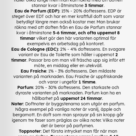
stannar kvar i åtminstone
3 timmar
.
Eau de Parfum (EDP)
: 15% - 20% doftessens. EDP är
steget över EDT och har en mer kraftfull doft som varar
betydligt längre men också kostar mer. Man brukar
räkna med att doften från en Eau de Parfum stannar
kvar i åtminstone
5-6 timmar, och ofta uppemot 8
timmar
vilket gör den här varianten optimal för
exempelvis en arbetsdag på kontoret.
Eau de Cologne (EDC)
: 2% - 4% doftessens. En svagare
variant av Eau de Toilette som håller i uppemot
2
timmar
. Passar bra om man vill fräscha upp sig inför ett
möte, en middag eller en utekväll.
Eau Fraiche
: 1% - 3% doftessens. Den mildaste
varianten på marknaden. Eau Fraiche är uppfriskande
och varar i ungefär
1 timme
.
Parfum
: 20% - 30% doftessens. Den starkaste och
dyraste varianten på marknaden. Parfum kan ha en
hållbarhet på
uppemot 24 timmar
.
Noter
: Doftnoter är byggstenarna som utgör en parfym.
Några exempel på vanliga noter är vanilj, äpple och
bergamott. En doft som man sprayar på sin kropp går
igenom tre faser som präglas av olika noter. Vilka noter
det är beror på parfymen.
Toppnoter
: Det första intrycket man får när man