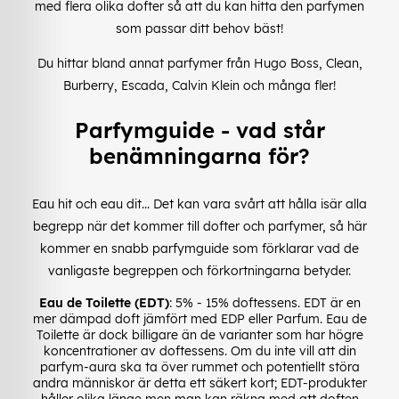
med flera olika dofter så att du kan hitta den parfymen
som passar ditt behov bäst!
Du hittar bland annat parfymer från Hugo Boss, Clean,
Burberry, Escada, Calvin Klein och många fler!
Parfymguide - vad står
benämningarna för?
Eau hit och eau dit... Det kan vara svårt att hålla isär alla
begrepp när det kommer till dofter och parfymer, så här
kommer en snabb parfymguide som förklarar vad de
vanligaste begreppen och förkortningarna betyder.
Eau de Toilette (EDT)
: 5% - 15% doftessens. EDT är en
mer dämpad doft jämfört med EDP eller Parfum. Eau de
Toilette är dock billigare än de varianter som har högre
koncentrationer av doftessens. Om du inte vill att din
parfym-aura ska ta över rummet och potentiellt störa
andra människor är detta ett säkert kort; EDT-produkter
håller olika länge men man kan räkna med att doften