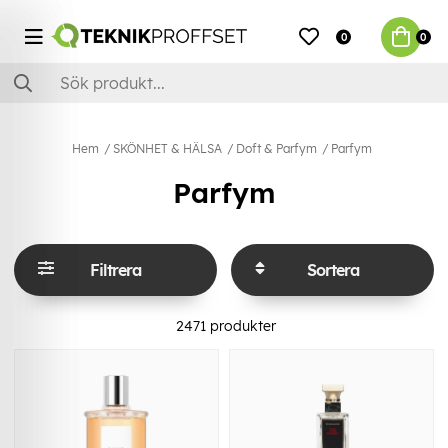
0
0
Hem
SKÖNHET & HÄLSA
Doft & Parfym
Parfym
Parfym
Filtrera
Sortera
2471
produkter