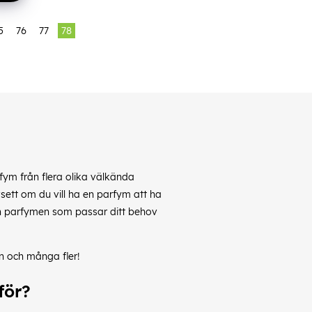
5
76
77
78
rfym från flera olika välkända
sett om du vill ha en parfym att ha
a den parfymen som passar ditt behov
n och många fler!
för?