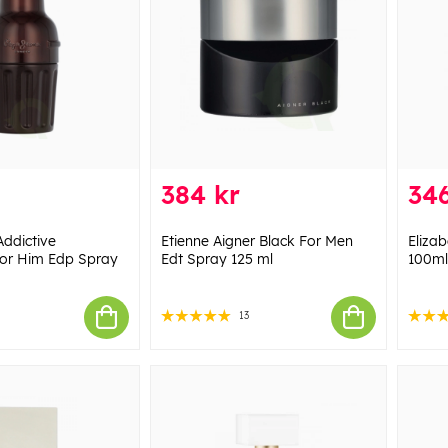
384 kr
346
ddictive
Etienne Aigner Black For Men
Eliza
For Him Edp Spray
Edt Spray 125 ml
100ml
13