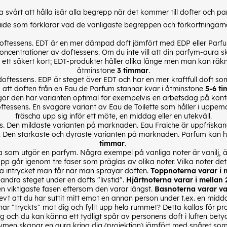
ara svårt att hålla isär alla begrepp när det kommer till dofter och
de som förklarar vad de vanligaste begreppen och förkortningarn
oftessens. EDT är en mer dämpad doft jämfört med EDP eller Parfum.
ncentrationer av doftessens. Om du inte vill att din parfym-aura s
ett säkert kort; EDT-produkter håller olika länge men man kan räk
åtminstone
3 timmar
.
doftessens. EDP är steget över EDT och har en mer kraftfull doft s
att doften från en Eau de Parfum stannar kvar i åtminstone
5-6 t
 gör den här varianten optimal för exempelvis en arbetsdag på ko
ftessens. En svagare variant av Eau de Toilette som håller i uppem
fräscha upp sig inför ett möte, en middag eller en utekväll.
ns. Den mildaste varianten på marknaden. Eau Fraiche är uppfriskan
. Den starkaste och dyraste varianten på marknaden. Parfum kan h
timmar
.
a som utgör en parfym. Några exempel på vanliga noter är vanilj, 
pp går igenom tre faser som präglas av olika noter. Vilka noter de
sta intrycket man får när man sprayar doften.
Toppnoterna varar i 
 andra steget under en dofts "livstid".
Hjärtnoterna varar i mellan
en viktigaste fasen eftersom den varar längst.
Basnoterna varar va
evt att du har suttit mitt emot en annan person under t.ex. en mid
ar "tryckts" mot dig och fyllt upp hela rummet? Detta kallas för pr
g och du kan känna ett tydligt spår av personens doft i luften betyde
ymen skapar en aura kring dig (projektion) jämfört med spåret som 