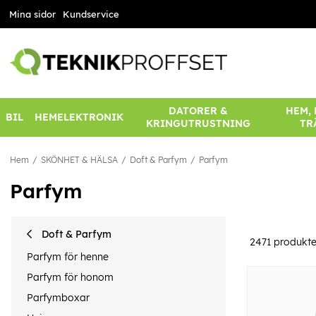
Mina sidor
Kundservice
DATORER &
HEM,
BIL
HEMELEKTRONIK
KRINGUTRUSTNING
TR
Hem
SKÖNHET & HÄLSA
Doft & Parfym
Parfym
Parfym
Doft & Parfym
2471
produkte
Parfym för henne
Parfym för honom
Parfymboxar