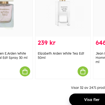
239 kr
646
den E.Arden White
Elizabeth Arden White Tea Edt
Jean 
al Edt Spray 30 ml
50ml
Homme
ml
Visar
32
av
2471
prod
Visa fler