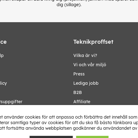
dig (sillage).
ice
Teknikproffset
lp
Vilka är vi?
Vi och vår miljö
Press
licy
Lediga jobb
B2B
tsuppgifter
Affiliate
Ändra Land
t använder cookies för att anpassa och förbättra det innehåll som 
rar samtliga typer av cookies för att du ska få bästa tänkbara up
tt fortsätta använda webbplatsen godkänner du användandet av 