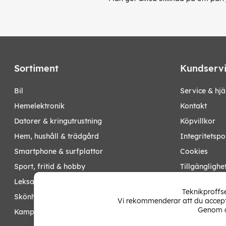
Sortiment
Kundserv
bil
Service & hjä
hemelektronik
Kontakt
datorer & kringutrustning
Köpvillkor
hem, hushåll & trädgård
Integritetspo
smartphone & surfplattor
Cookies
sport, fritid & hobby
Tillgänglighe
leksaker, barn- & babyprodukter
Ångra köp
Teknikproffse
skönhet & hälsa
Vi rekommenderar att du accepte
Mina sidor
Genom a
kampanjer