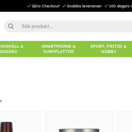
Qliro Checkout
Snabba leveranser
100 dagars 
 HUSHÅLL &
SMARTPHONE &
SPORT, FRITID &
ÄDGÅRD
SURFPLATTOR
HOBBY
r