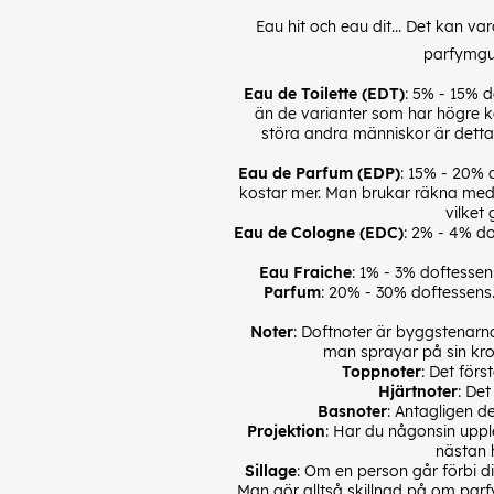
Eau hit och eau dit... Det kan v
parfymgui
Eau de Toilette (EDT)
: 5% - 15% d
än de varianter som har högre ko
störa andra människor är detta 
Eau de Parfum (EDP)
: 15% - 20% 
kostar mer. Man brukar räkna med 
vilket
Eau de Cologne (EDC)
: 2% - 4% do
Eau Fraiche
: 1% - 3% doftesse
Parfum
: 20% - 30% doftessens
Noter
: Doftnoter är byggstenarn
man sprayar på sin kro
Toppnoter
: Det för
Hjärtnoter
: Det
Basnoter
: Antagligen d
Projektion
: Har du någonsin uppl
nästan h
Sillage
: Om en person går förbi di
Man gör alltså skillnad på om parf