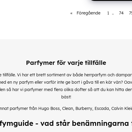
«
Föregående
1
..
74
7
Parfymer för varje tillfälle
e tillfälle. Vi har ett brett sortiment av både herrparfym och dampa
d en ny parfym eller varför inte ge bort i gåva till en kär vän? Oav
tillfällen så har vi parfymer med flera olika dofter så att du kan hitt
bäst!
annat parfymer från Hugo Boss, Clean, Burberry, Escada, Calvin Klei
fymguide - vad står benämningarna 