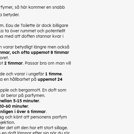
 parfymer, så här kommer en snabb
a betyder.
 Eau de Toilette är dock billigare
ka ta över rummet och potentiellt
na med att doften stannar kvar i
om varar betydligt längre men också
immar, och ofta uppemot 8 timmar
ntoret.
ot
2 timmar
. Passar bra om man vill
de och varar i ungefär
1 timme
.
a en hållbarhet på
uppemot 24
äpple och bergamott. En doft som
t är beror på parfymen.
mellan 5-15 minuter
.
 20-60 minuter
.
nligen i över 6 timmar
.
dag och känt att personens parfym
ojektion.
r det att den har ett stort sillage.
en doft lämnar efter sig när du rör