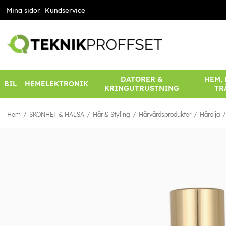
Mina sidor
Kundservice
DATORER &
HEM,
BIL
HEMELEKTRONIK
KRINGUTRUSTNING
TR
Hem
SKÖNHET & HÄLSA
Hår & Styling
Hårvårdsprodukter
Hårolja