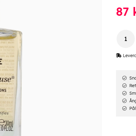
87
Lever
Sna
Ret
Smi
Ång
Pål