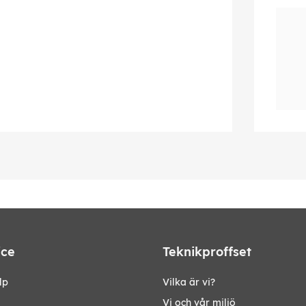
ice
Teknikproffset
lp
Vilka är vi?
Vi och vår miljö