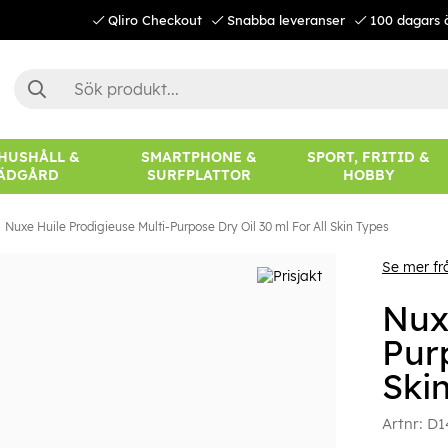
Qliro Checkout
Snabba leveranser
100 dagars 
 HUSHÅLL &
SMARTPHONE &
SPORT, FRITID &
ÄDGÅRD
SURFPLATTOR
HOBBY
Nuxe Huile Prodigieuse Multi-Purpose Dry Oil 30 ml For All Skin Types
Se mer fr
Nux
Purp
Ski
Artnr:
D1