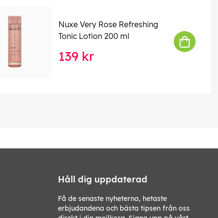
Nuxe Very Rose Refreshing
Tonic Lotion 200 ml
139 kr
Håll dig uppdaterad
Få de senaste nyheterna, hetaste
erbjudandena och bästa tipsen från oss
direkt i din mejlkorg. Signa upp på vårt