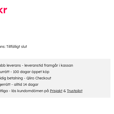
kr
ans:
Tillfälligt slut
bb leverans - leveranstid framgår i kassan
urrätt - 100 dagar öppet köp
dig betalning - Qliro Checkout
errätt - alltid 14 dagar
itliga - läs kundomdömen på
Prisjakt
&
Trustpilot