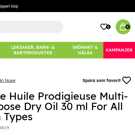
öppet köp
0
0
LEKSAKER, BARN- &
SKÖNHET &
KAMPANJER
BABYPRODUKTER
HÄLSA
ån Nuxe
Spara som favorit
e Huile Prodigieuse Multi-
ose Dry Oil 30 ml For All
n Types
4819