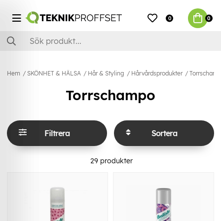
0
0
Hem
SKÖNHET & HÄLSA
Hår & Styling
Hårvårdsprodukter
Torrscham
Torrschampo
Filtrera
Sortera
29
produkter