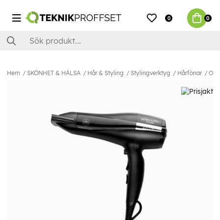
0
0
Hem
SKÖNHET & HÄLSA
Hår & Styling
Stylingverktyg
Hårfönar
OBH