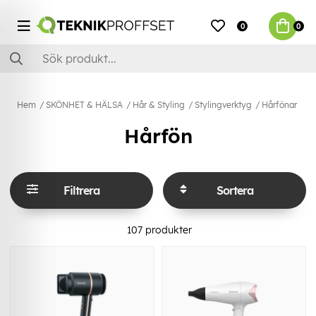
0
0
Hem
SKÖNHET & HÄLSA
Hår & Styling
Stylingverktyg
Hårfönar
Hårfön
Filtrera
Sortera
107
produkter