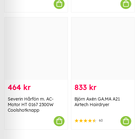
464 kr
833 kr
Severin Hårfön m. AC-
Björn Axén GA.MA A21
Motor HT 0167 2300W
Airtech Hairdryer
Coolshotknapp
60