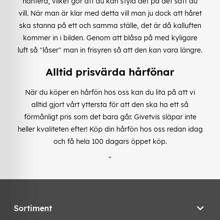
hantera, vilket gör att du kan styla det på det sätt du
vill. När man är klar med detta vill man ju dock att håret
ska stanna på ett och samma ställe, det är då kalluften
kommer in i bilden. Genom att blåsa på med kyligare
luft så "låser" man in frisyren så att den kan vara längre.
Alltid prisvärda hårfönar
När du köper en hårfön hos oss kan du lita på att vi
alltid gjort vårt yttersta för att den ska ha ett så
förmånligt pris som det bara går. Givetvis släpar inte
heller kvaliteten efter! Köp din hårfön hos oss redan idag
och få hela 100 dagars öppet köp.
"
Sortiment