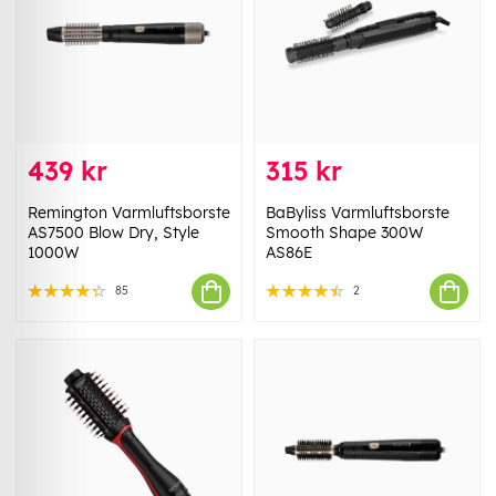
439 kr
315 kr
Remington Varmluftsborste
BaByliss Varmluftsborste
AS7500 Blow Dry, Style
Smooth Shape 300W
1000W
AS86E
85
2