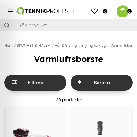
0
0
Hem
SKÖNHET & HÄLSA
Hår & Styling
Stylingverktyg
Varmluftsborst
Varmluftsborste
Filtrera
Sortera
36
produkter