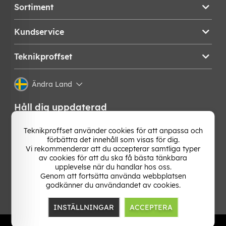
Sortiment
Kundservice
Teknikproffset
Ändra Land
Håll dig uppdaterad
Få de senaste nyheterna, hetaste erbjudandena och
Teknikproffset använder cookies för att anpassa och
bästa tipsen från oss direkt i din mejlkorg. Signa upp på
förbättra det innehåll som visas för dig.
vårt nyhetsbrev!
Vi rekommenderar att du accepterar samtliga typer
av cookies för att du ska få bästa tänkbara
upplevelse när du handlar hos oss.
OK
Genom att fortsätta använda webbplatsen
godkänner du användandet av cookies.
INSTÄLLNINGAR
ACCEPTERA
TP E-commerce Nordic AB
Org.nr: 559386-1841