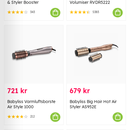
& Styler Booster
Volumiser RVDR5222
343
5383
721 kr
679 kr
Babyliss Varmluftsborste
Babyliss Big Hair Hot Air
Air Style 1000
Styler AS952E
212