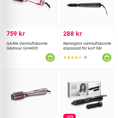
759 kr
288 kr
GA.MA Varmluftsborste
Remington varmluftsborste
Glamour GH4003
anpassad för kort hår
20
-12%