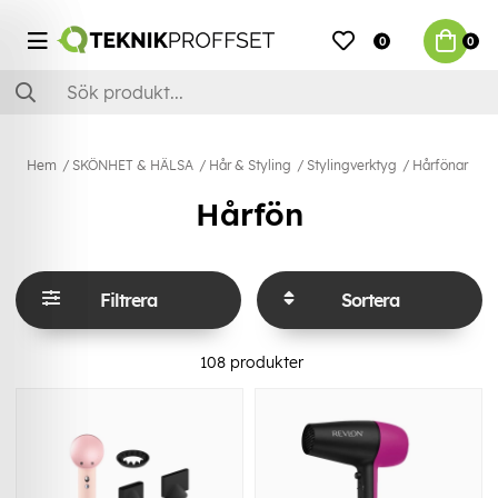
0
0
Hem
SKÖNHET & HÄLSA
Hår & Styling
Stylingverktyg
Hårfönar
Hårfön
Filtrera
Sortera
108
produkter