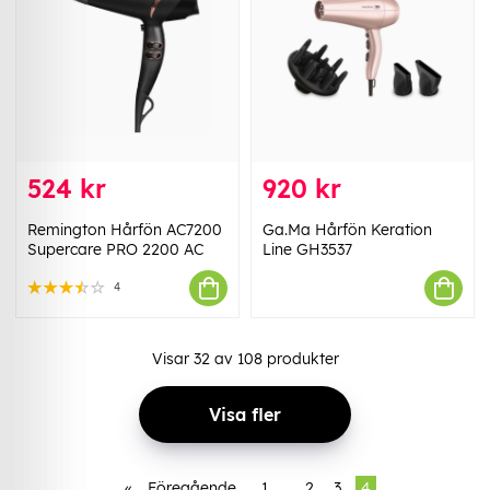
524 kr
920 kr
Remington Hårfön AC7200
Ga.Ma Hårfön Keration
Supercare PRO 2200 AC
Line GH3537
4
Visar
32
av
108
produkter
Visa fler
«
Föregående
1
..
2
3
4