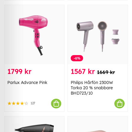
-6%
1799 kr
1567 kr
1669 kr
Parlux Advance Pink
Philips Hårfön 2300W
Torka 20 % snabbare
BHD723/10
127